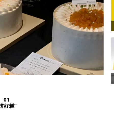
01
“拼好糕”