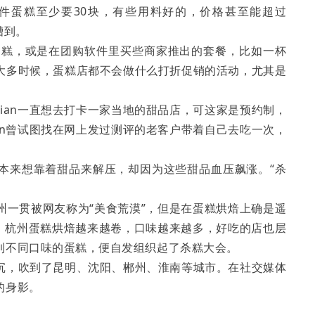
件蛋糕至少要30块，有些用料好的，价格甚至能超过
槽到。
蛋糕，或是在团购软件里买些商家推出的套餐，比如一杯
大多时候，蛋糕店都不会做什么打折促销的活动，尤其是
。
vian一直想去打卡一家当地的甜品店，可这家是预约制，
ian曾试图找在网上发过测评的老客户带着自己去吃一次，
本来想靠着甜品来解压，却因为这些甜品血压飙涨。“杀
州一贯被网友称为“美食荒漠”，但是在蛋糕烘焙上确是遥
年，杭州蛋糕烘焙越来越卷，口味越来越多，好吃的店也层
到不同口味的蛋糕，便自发组织起了杀糕大会。
沉，吹到了昆明、沈阳、郴州、淮南等城市。在社交媒体
的身影。