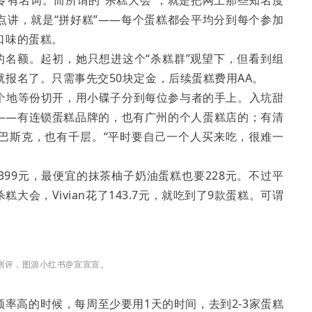
点讲，就是“拼好糕”——每个蛋糕都会平均分到每个参加
口味的蛋糕。
抢到的名额。起初，她只想进这个“杀糕群”观望下，但看到组
报名了。只需事先交50块定金，后续蛋糕费用AA。
个地等份切开，用小碟子分到每位参与者的手上。入坑甜
蛋糕——有连锁蛋糕品牌的，也有广州的个人蛋糕店的；有清
巴斯克，也有千层。“平时要自己一个人买来吃，很难一
99元，最便宜的抹茶柚子奶油蛋糕也要228元。不过平
会，Vivian花了143.7元，就吃到了9款蛋糕。可谓
糕的测评，图源小红书@宣宣宣。
。频率高的时候，每周至少要用1天的时间，去到2-3家蛋糕