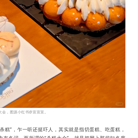
杀糕大会，图源小红书@宣宣宣。
“杀糕”，乍一听还挺吓人，其实就是指切蛋糕、吃蛋糕，
专有名词。而所谓的“杀糕大会”，就是把网上那些知名度