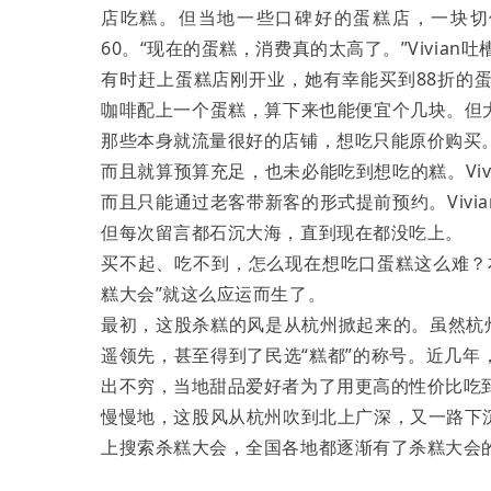
店吃糕。但当地一些口碑好的蛋糕店，一块切
60。“现在的蛋糕，消费真的太高了。”Vivian吐
有时赶上蛋糕店刚开业，她有幸能买到88折的
咖啡配上一个蛋糕，算下来也能便宜个几块。但
那些本身就流量很好的店铺，想吃只能原价购买
而且就算预算充足，也未必能吃到想吃的糕。Vi
而且只能通过老客带新客的形式提前预约。Viv
但每次留言都石沉大海，直到现在都没吃上。
买不起、吃不到，怎么现在想吃口蛋糕这么难？
糕大会”就这么应运而生了。
最初，这股杀糕的风是从杭州掀起来的。虽然杭
遥领先，甚至得到了民选“糕都”的称号。近几
出不穷，当地甜品爱好者为了用更高的性价比吃
慢慢地，这股风从杭州吹到北上广深，又一路下
上搜索杀糕大会，全国各地都逐渐有了杀糕大会