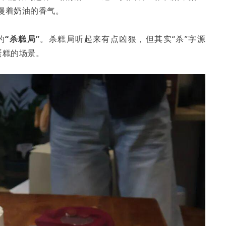
漫着奶油的香气。
的
“
杀糕局
”
。杀糕局听起来有点凶狠，但其实“杀”字源
蛋糕的场景。