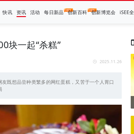
快讯
资讯
活动
每日新品
创新百科
创新博览会
iSEE
0块一起“杀糕”
2025.11.26
网友既想品尝种类繁多的网红蛋糕，又苦于一个人胃口
局