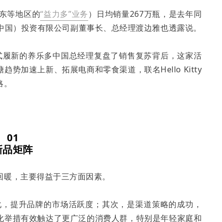
广东等地区的
“益力多”业务
）日均销量267万瓶，是去年同
乐多（中国）投资有限公司副董事长、总经理渡边雅也透露说。
式履新的养乐多中国总经理复盘了销售复苏背后，这家活
加速上新、拓展电商和零食渠道，联名Hello Kitty
略。
01
新品矩阵
回暖，主要得益于三方面因素。
化，提升品牌的市场活跃度；其次，是渠道策略的成功，
化举措有效触达了更广泛的消费人群，特别是年轻家庭和