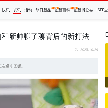
快讯
资讯
活动
每日新品
创新百科
创新博览会
iSEE
们和新帅聊了聊背后的新打法
2025.10.29
正在逐步回暖。