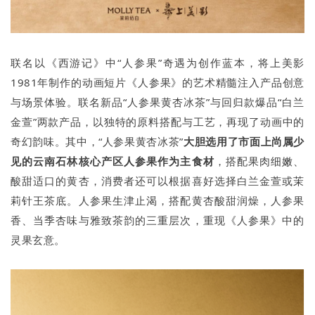
联名以《西游记》中“人参果”奇遇为创作蓝本，将上美影
1981年制作的动画短片《人参果》的艺术精髓注入产品创意
与场景体验。联名新品“人参果黄杏冰茶”与回归款爆品“白兰
金萱”两款产品，以独特的原料搭配与工艺，再现了动画中的
奇幻韵味。其中，“人参果黄杏冰茶”
大胆选用了市面上尚属少
见的
云南石林核心产区人参果
作为主食材
，搭配果肉细嫩、
酸甜适口的黄杏，消费者还可以根据喜好选择白兰金萱或茉
莉针王茶底。人参果生津止渴，搭配黄杏酸甜润燥，人参果
香、当季杏味与雅致茶韵的三重层次，重现《人参果》中的
灵果玄意。