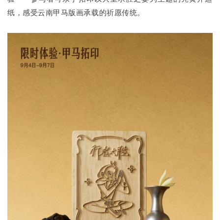
纸，感受云南甲马版画承载的祈愿传统。