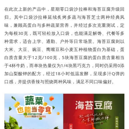
在此次上新的产品中，星期零口袋沙拉棒和海苔豆腐升级回
归。其中口袋沙拉棒延续炙烤多蔬与海苔芝士两种经典风
味，兼顾高蛋白与多种蔬菜营养，并经过多次克重测试，定
为每根30克，既可轻松放入口袋，也能满足解馋、代餐等多
种需求，适合上学、通勤、户外等日常场景。海苔豆腐则以
大米、大豆、豌豆、鹰嘴豆和小麦五种植物蛋白为基础，蛋
白质含量大于12克/100克，5块海苔豆腐的蛋白质含量相当
于4杯牛奶，而单块热量仅为1/4块黑巧克力，同时仍采用0添
加山梨酸钾的配方，经过18小时低温发酵，呈现多汁Q弹的
口感，并提供香辣与照烧两种风味，满足不同口味偏好。