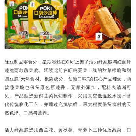
除豆制品零食外，星期零还在Ole'上架了活力纤蔬脆与红颜纤
蔬脆两款蔬菜脆。延续此前在叮咚买菜上线的甜菜根脆和甜
豌豆脆“天然食材、极简成分、创新口味”的核心产品理念，两
款蔬菜脆也保留原色原蔬香，无额外添加，配料表清晰可
见。产品甄选新鲜蔬菜原切制作，采用真空低温脱水技术替
代传统膨化工艺，并通过充氮锁鲜，最大程度保留食材的天
然色泽、口感与营养。
活力纤蔬脆选用西兰花、黄秋葵、青萝卜三种优质蔬菜，口