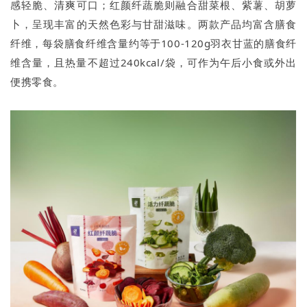
感轻脆、清爽可口；红颜纤蔬脆则融合甜菜根、紫薯、胡萝
卜，呈现丰富的天然色彩与甘甜滋味。两款产品均富含膳食
纤维，每袋膳食纤维含量约等于100-120g羽衣甘蓝的膳食纤
维含量，且热量不超过240kcal/袋，可作为午后小食或外出
便携零食。