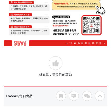
好文章，需要你的鼓励
Foodaily每日食品