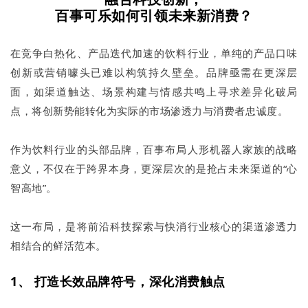
百事可乐如何引领未来新消费？
在竞争白热化、产品迭代加速的饮料行业，单纯的产品口味
创新或营销噱头已难以构筑持久壁垒。品牌亟需在更深层
面，如渠道触达、场景构建与情感共鸣上寻求差异化破局
点，将创新势能转化为实际的市场渗透力与消费者忠诚度。
作为饮料行业的头部品牌，百事布局人形机器人家族的战略
意义，不仅在于跨界本身，更深层次的是抢占未来渠道的“心
智高地”。
这一布局，是将前沿科技探索与快消行业核心的渠道渗透力
相结合的鲜活范本。
1、 打造长效品牌符号，深化消费触点