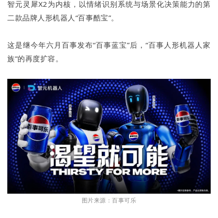
智元灵犀X2为内核，以情绪识别系统与场景化决策能力的第
二款品牌人形机器人“百事酷宝”。
这是继今年六月百事发布“百事蓝宝”后，“百事人形机器人家
族”的再度扩容。
图片来源：百事可乐