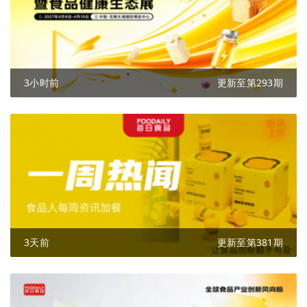
3小时前
更新至第293期
3天前
更新至第381期