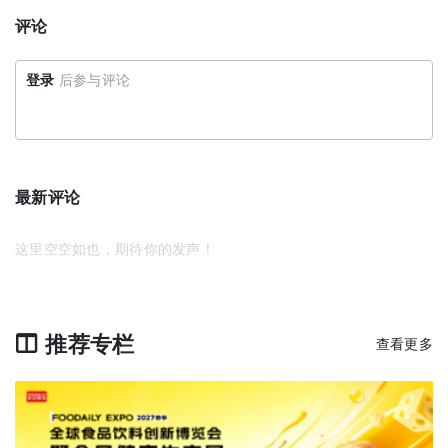
评论
登录
后参与评论
最新评论
这里空空如也，期待你的发声！
推荐专栏
查看更多