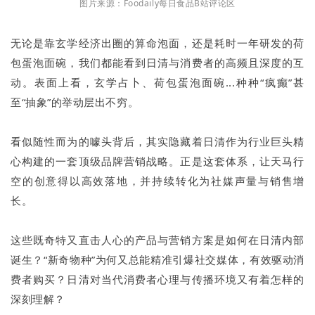
图片来源：Foodaily每日食品B站评论区
无论是靠玄学经济出圈的算命泡面，还是耗时一年研发的荷
包蛋泡面碗，我们都能看到日清与消费者的高频且深度的互
动。表面上看，玄学占卜、荷包蛋泡面碗...种种“疯癫”甚
至“抽象”的举动层出不穷。
看似随性而为的噱头背后，其实隐藏着日清作为行业巨头精
心构建的一套顶级品牌营销战略。正是这套体系，让天马行
空的创意得以高效落地，并持续转化为社媒声量与销售增
长。
这些既奇特又直击人心的产品与营销方案是如何在日清内部
诞生？“新奇物种”为何又总能精准引爆社交媒体，有效驱动消
费者购买？日清对当代消费者心理与传播环境又有着怎样的
深刻理解？