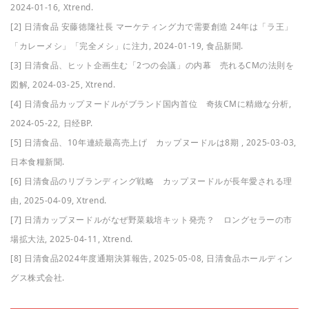
2024-01-16, Xtrend.
[2] 日清食品 安藤徳隆社長 マーケティング力で需要創造 24年は「ラ王」
「カレーメシ」「完全メシ」に注力, 2024-01-19, 食品新聞.
[3] 日清食品、ヒット企画生む「2つの会議」の内幕 売れるCMの法則を
図解, 2024-03-25, Xtrend.
[4] 日清食品カップヌードルがブランド国内首位 奇抜CMに精緻な分析,
2024-05-22, 日经BP.
[5] 日清食品、10年連続最高売上げ カップヌードルは8期 , 2025-03-03,
日本食糧新聞.
[6] 日清食品のリブランディング戦略 カップヌードルが長年愛される理
由, 2025-04-09, Xtrend.
[7] 日清カップヌードルがなぜ野菜栽培キット発売？ ロングセラーの市
場拡大法, 2025-04-11, Xtrend.
[8] 日清食品2024年度通期決算報告, 2025-05-08, 日清食品ホールディン
グス株式会社.