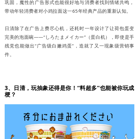
巩固，魔性的广告形式也能很好地与消费者找到情绪共鸣，
带动年轻消费者对小鸡拉面这一65年经典产品的重新认知。
日清除了在广告上费尽心机，还耗时一年设计了让荷包蛋变
完美的泡面碗——“しろたまメイカー”（蛋白机），即使是手
残党也能做出“广告级白嫩鸡蛋”，造就了又一现象级营销事
件。
3、日清，玩抽象还得是你！“料超多”也能被你玩成
梗？