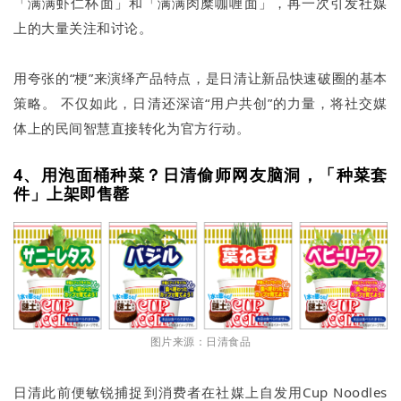
「满满虾仁杯面」和「满满肉糜咖喱面」，再一次引发社媒
上的大量关注和讨论。
用夸张的“梗”来演绎产品特点，是日清让新品快速破圈的基本
策略。 不仅如此，日清还深谙“用户共创”的力量，将社交媒
体上的民间智慧直接转化为官方行动。
4、用泡面桶种菜？日清偷师网友脑洞，「种菜套
件」上架即售罄
图片来源：日清食品
日清此前便敏锐捕捉到消费者在社媒上自发用Cup Noodles