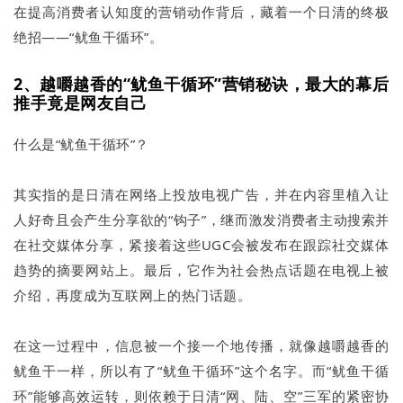
在提高消费者认知度的营销动作背后，藏着一个日清的终极
绝招——“鱿鱼干循环”。
2、越嚼越香的“鱿鱼干循环”营销秘诀，最大的幕后
推手竟是网友自己
什么是“鱿鱼干循环”？
其实指的是日清在网络上投放电视广告，并在内容里植入让
人好奇且会产生分享欲的“钩子”，继而激发消费者主动搜索并
在社交媒体分享，紧接着这些UGC会被发布在跟踪社交媒体
趋势的摘要网站上。最后，它作为社会热点话题在电视上被
介绍，再度成为互联网上的热门话题。
在这一过程中，信息被一个接一个地传播，就像越嚼越香的
鱿鱼干一样，所以有了“鱿鱼干循环”这个名字。而“鱿鱼干循
环”能够高效运转，则依赖于日清“网、陆、空”三军的紧密协