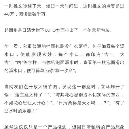
一则推文吵翻了天。短短一天时间里，这则推文的点赞超过
48万，阅读量破千万。
起因则是日清为旗下U.F.O炒面推出了一个创意新包装。
乍一看，它跟普通的拌面包装没什么两样。但仔细看每个沥
水口，便能发现玄妙：每个小口上都印有“吉”、“大
吉”、“凶”等字样。当你给泡面沥水时，查看第一根泡面滑出
的沥水口，便可简单为你“算一次命”。
当网友们点开放大细节图，发现这一创意时，立马炸开了
锅：“这主意太棒了！”、“与其花心思创造不切实际的东西，
不如花心思让人开心！”、“日清桑你是天才吗……？”、“有了
沥水时的乐趣！”
虽然这仅仅只是一个产品概念，但因日清独特的产品想象