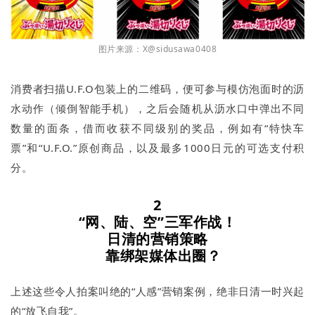
图片来源：X@sidusawa0408
消费者扫描U.F.O包装上的二维码，便可参与模仿泡面时的沥
水动作（倾倒智能手机），之后会随机从沥水口中弹出不同
数量的面条，借而收获不同级别的奖品，例如有“特快车
票”和“U.F.O.”原创商品，以及最多1000日元的可选支付积
分。
2
“网、陆、空”三军作战！
日清的营销策略
靠绑架媒体出圈？
上述这些令人拍案叫绝的“人感”营销案例，绝非日清一时兴起
的“放飞自我”。