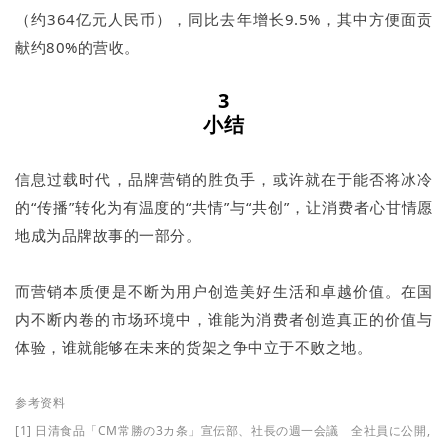
（约364亿元人民币），同比去年增长9.5%，其中方便面贡
献约80%的营收。
3
小结
信息过载时代，品牌营销的胜负手，或许就在于能否将冰冷
的“传播”转化为有温度的“共情”与“共创”，让消费者心甘情愿
地成为品牌故事的一部分。
而营销本质便是不断为用户创造美好生活和卓越价值。在国
内不断内卷的市场环境中，谁能为消费者创造真正的价值与
体验，谁就能够在未来的货架之争中立于不败之地。
参考资料
[1] 日清食品「CM常勝の3カ条」宣伝部、社長の週一会議 全社員に公開,