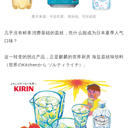
图片来源：午后红茶、和乐怡、可尔必思
几乎没有鲜果消费基础的荔枝，凭什么能成为日本夏季人气
口味？
这一转变的拐点产品，正是麒麟的世界厨房 海盐荔枝味饮料
（世界のKitchenから ソルティライチ）。