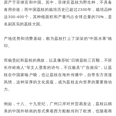
原产于菲律宾和中国。其中，菲律宾荔枝为野生种，不具备
食用价值；而中国荔枝的栽培历史已超过2300年，栽培品种
达300-400个，其种植面积和产量均占全球总量的70%，是
名副其实的荔枝大国。
产地优势和消费基础，都为荔枝打上了深深的“中国水果”烙
印。
而杨贵妃和荔枝的典故，以及像苏轼"日啖荔枝三百颗，不辞
长作岭南人"等文人墨客的诗句，不仅极具“广告效应”，让荔
枝在中国家喻户晓，也让荔枝在海外传播中，自带东方浪漫
风情，这种深厚的文化底蕴，成为荔枝走向世界的重要推动
力。
例如，十八、十九世纪，广州口岸对外贸易发达，荔枝以精
美的中国外销画的形式乘着西方船舶传到了欧洲，也随着商