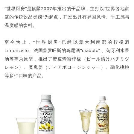
“世界厨房”是麒麟2007年推出的子品牌，主打以“世界各地家
庭的传统饮品灵感”为起点，开发出具有异国风情、手工感与
温度感的饮料。
至今为止，“世界厨房”已经以意大利南部的柠檬酒
Limoncello、法国普罗旺斯的鸡尾酒“diabolo” 、匈牙利水果
汤等等为原型，推出了带皮蜂蜜柠檬（ピール漬けハチミツ
レモン）、魔鬼姜（ディアボロ・ジンジャー）、融化桃桃
等多种口味的产品。