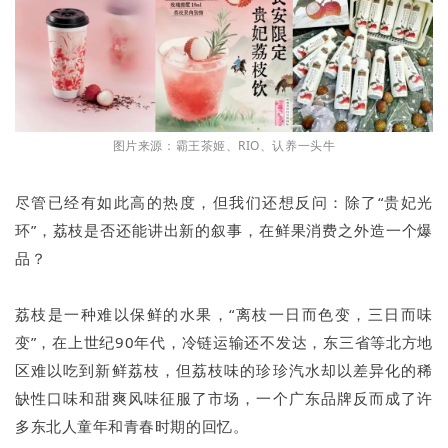
图片来源：霸王茶姬、RIO、认养一头牛
尽管已经有如此高的热度，但我们还想反问：除了“贵妃光
环”，荔枝是否还能讲出新的叙事，在鲜果消费之外造一个爆
品？
荔枝是一种难以保鲜的水果，“离枝一日而色变，三日而味
变”，在上世纪90年代，冷链运输还不发达，东三省等北方地
区难以吃到新鲜荔枝，但荔枝味的珍珍汽水却以差异化的稀
缺性口味和甜爽风味征服了市场，一个广东品牌反而成了许
多东北人童年和青春时期的回忆。