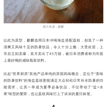
图片来源：麒麟
以此为原型，麒麟选用日本冲绳海盐搭配荔枝，创造了一种
清爽又风味十足的防暑饮品，令人十分上瘾，大受欢迎，上
市后立刻卖爆，首月卖出了45万箱，被日本消费者称为市面
上最好喝的咸味瓶装饮料。
比起“世界厨房”其他产品单纯的异国风味概念，定位于“美味
的防暑饮料”的海盐荔枝更能满足大众轻松日常补水防暑的功
能需求，让其一举成为夏季必备饮品，不仅带动了“盐+水
果”味型的繁荣，也让荔枝风味打上了浓浓的夏日标签。
4