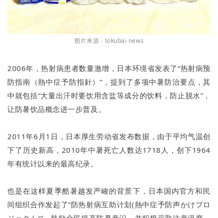
图片来源：tokubai news
2006年，热射病患者数量激增，日本环境省发表了“热射病预
防指南（熱中症予防指針）”，提到了多项中暑防治要点，其
中就包括“大量出汗时要饮用含盐等成分的饮料，防止脱水”，
让防暑饮品概念进一步普及。
2011年6月1日，日本厚生劳动省发布数据，由于平均气温创
下了历史新高，2010年中暑死亡人数达1718人，创下1964
年有统计以来的最高纪录。
也是在这样夏季酷暑越发严峻的背景下，日本国内官方和民
间组织合作发起了“防热射病互助计划(熱中症予防声かけプロ
ジェクト)”，鼓励全民提高防暑意识，并积极采取注意温度、