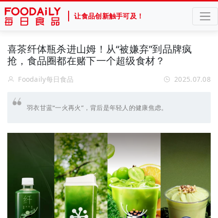
让食品创新触手可及！
喜茶纤体瓶杀进山姆！从“被嫌弃”到品牌疯
抢，食品圈都在赌下一个超级食材？
Foodaily每日食品
2025.07.08
羽衣甘蓝“一火再火”，背后是年轻人的健康焦虑。