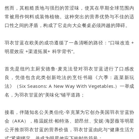
然而，其粗糙质地与强烈的苦涩味，使其在早期全球范围内
常被用作饲料或装饰植物。这种突出的营养优势与不佳的适
口性之间的矛盾，构成了它走向大众餐桌必须跨越的障碍。
羽衣甘蓝在欧美的成功遵循了一条清晰的路径：“口味改造 +
明星效应 +渠道拓展+ 科学背书”。
首先是纽约主厨安德鲁·麦克法登对羽衣甘蓝进行了口感改
良，凭借包含此类创新吃法的烹饪书籍《六季：蔬菜新玩
法》（Six Seasons: A New Way With Vegetables.）一举成
名，为羽衣甘蓝的“美味化”铺平道路；
接着，伴随知名公关奥伯伦·辛克莱为它创办美国羽衣甘蓝协
会（AKA），格温妮丝·帕特洛、碧昂丝、安妮·海瑟薇等明星
公开推崇羽衣甘蓝的营养价值，羽衣甘蓝由此与“健康生活方
式”紧密绑定，并成为明星效应下的时尚符号；