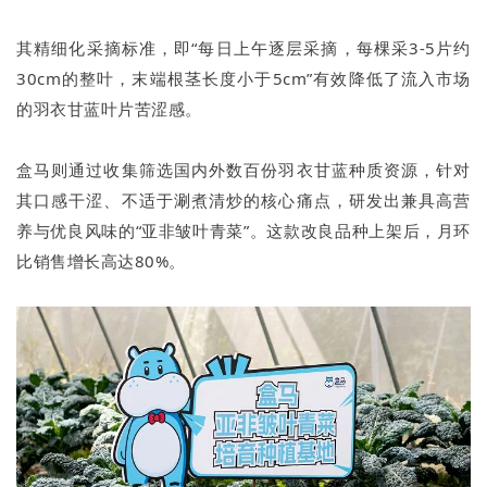
其精细化采摘标准，即“每日上午逐层采摘，每棵采3-5片约
30cm的整叶，末端根茎长度小于5cm”有效降低了流入市场
的羽衣甘蓝叶片苦涩感。
盒马则通过收集筛选国内外数百份羽衣甘蓝种质资源，针对
其口感干涩、不适于涮煮清炒的核心痛点，研发出兼具高营
养与优良风味的“亚非皱叶青菜”。这款改良品种上架后，月环
比销售增长高达80%。