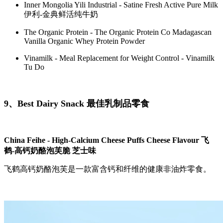
Inner Mongolia Yili Industrial - Satine Fresh Active Pure Milk
伊利-金典鲜活纯牛奶
The Organic Protein - The Organic Protein Co Madagascan
Vanilla Organic Whey Protein Powder
Vinamilk - Meal Replacement for Weight Control - Vinamilk
Tu Do
9、Best Dairy Snack 最佳乳制品零食
China Feihe - High-Calcium Cheese Puffs Cheese Flavour 飞
鹤-高钙奶酪泡芙脆 芝士味
飞鹤高钙奶酪泡芙是一款富含钙和纤维的健康非油炸零食。