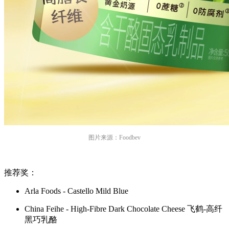
图片来源：Foodbev
推荐奖：
Arla Foods - Castello Mild Blue
China Feihe - High-Fibre Dark Chocolate Cheese 飞鹤-高纤
黑巧乳酪