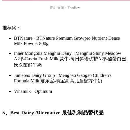
图片来源：Foodbev
推荐奖：
BTNature - BTNature Premium Growpro Nutrient-Dense
Milk Powder 800g
Inner Mongolia Mengniu Dairy - Mengniu Shiny Meadow
A2 β-Casein Fresh Milk 蒙牛-每日鲜语优护A2β-酪蛋白巴
氏杀菌鲜牛奶
Junlebao Dairy Group - Mengbao Gaogao Children's
Formula Milk 君乐宝-萌宝高高儿童配方牛奶
Vinamilk - Optimum
5、Best Dairy Alternative 最佳乳制品替代品