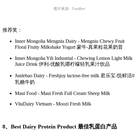
图片来源：Foodbev
推荐奖：
Inner Mongolia Mengniu Dairy - Mengniu Chewy Fruit
Floral Fruity Milkshake Yogurt 蒙牛-真果粒花果奶昔
Inner Mongolia Yili Industrial - Chewing Lemon Light Milk
Juice Drink 伊利-优酸乳嚼柠檬轻乳果汁饮品
Junlebao Dairy - Freshjoy lactose-free milk 君乐宝-悦鲜活0
乳糖牛奶
Maui Food - Maui Fresh Full Cream Sheep Milk
VitaDairy Vietnam - Moozi Fresh Milk
8、Best Dairy Protein Product 最佳乳蛋白产品