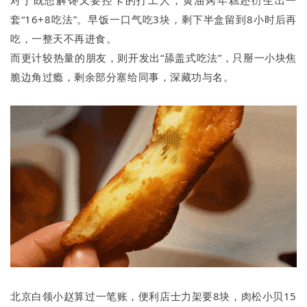
对于既想解馋又要控卡的打工人，黄油烤年糕还衍生出一
套“16+8吃法”。早饭一口气吃3块，剩下半盒留到8小时后再
吃，一整天不再进食。
而更计较热量的朋友，则开发出“舔盖式吃法”，只掰一小块焦
脆边角过瘾，剩余部分塞给同事，深藏功与名。
北京白领小赵算过一笔账，便利店士力架要8块，肉松小贝15