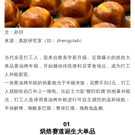
文：孙玥
来源：真故研究室（ID：zhengulab）
当代东亚打工人，迎来自救美学新升级。近期爆火的烘焙大
单品黄油烤年糕，开始撼动传统便利店零食地位，成为打工
人补能新宠。
一块黄油烤年糕的热量相当于半碗米饭，花费不到2元，打工
人就能给自己补上一格电。比起士力架“横扫饥饿”的粗暴补能
法，打工人选择用黄油烤年糕进行可自主调控的温和续航：
半块解馋，唤醒多巴胺；整块扛饿，挽救低血糖。
01
烘焙赛道诞生大单品