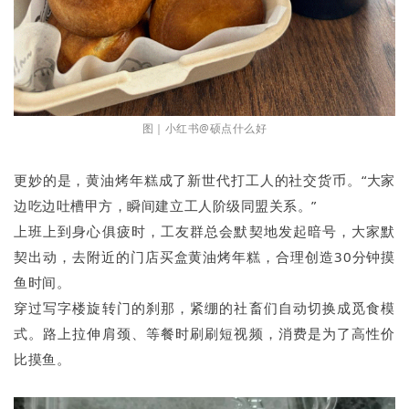
图｜小红书@硕点什么好
更妙的是，黄油烤年糕成了新世代打工人的社交货币。“大家
边吃边吐槽甲方，瞬间建立工人阶级同盟关系。”
上班上到身心俱疲时，工友群总会默契地发起暗号，大家默
契出动，去附近的门店买盒黄油烤年糕，合理创造30分钟摸
鱼时间。
穿过写字楼旋转门的刹那，紧绷的社畜们自动切换成觅食模
式。路上拉伸肩颈、等餐时刷刷短视频，消费是为了高性价
比摸鱼。