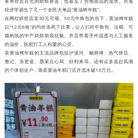
客单价近百元的烘焙赛道，也看见了穷饱甜品的需求。穷鬼
经济学诞生了又一个全民大单品“黄油烤年糕”。
在网红烘焙店卖30元可颂、50元牛角包的当下，黄油烤年糕
以“12元6枚”的均价杀死了比赛，让人们对牛角包、法棍、可
颂构筑的中产烘焙彻底祛魅。并且带着手作温度与人工服务
的溢价，抚慰打工人枯萎的心灵。
卖黄油烤年糕的主流品牌包括泸溪河、鲍师傅、热气饼店、
詹记、东更道、墨茉点心局、好利来等。还有众多追赶风潮
的个体创业户，靠卖黄油年糕门店月流水破10万元。