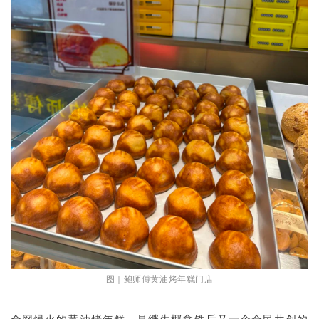
图｜鲍师傅黄油烤年糕门店