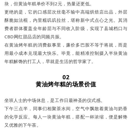
块，但黄油年糕单价不到2元，热量还更低。
更绝的是，它的口感层次丝毫不输中高端烘焙店出品，外层
酥脆如法棍，内里糯叽叽拉丝，堪称新中式点心之光。其消
费者群体覆盖全年龄层与不同收入阶级，实现了县城档口与
CBD网红甜品店的同频共振。
在黄油烤年糕的消费叙事里，廉价多巴胺不等于将就，而是
用最小成本兑现最大快乐。毕竟，能精准控制摄入半块黄油
年糕解馋的打工人，早就是生活的哲学家了。
02
黄油烤年糕的场景价值
坐班人士的中场休息，是工作日最神圣的仪式感。
下午三点半，同事们相聚茶水间，空气中飘散着黄油与奶香
的化学反应。每人一块黄油年糕，搭配一杯浓缩，便是解馋
又优雅的下午茶。