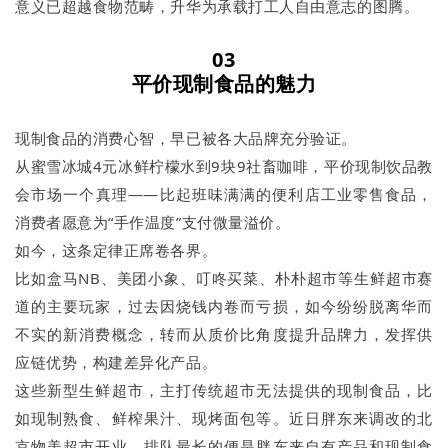
意义已超越食物范畴，升华为承载打工人自由意志的图腾。
03
平价现制食品的魅力
现制食品的消费心智，早已被各大品牌充分验证。
从蜜雪冰城4元冰鲜柠檬水到9块9社畜咖啡，平价现制饮品教
会市场一个真理——比起班味满满的便利店工业零售食品，
消费者愿意为“手作温度”支付微量溢价。
如今，这条定律正席卷各界。
比如盒马NB、美团小象、叮咚买菜、朴朴超市等生鲜超市赛
道的主要玩家，过去因烧钱内卷而亏损，如今纷纷脱离华而
不实的新消费概念，转而从质价比角度提升品牌力，发挥供
应链优势，构建差异化产品。
这些新型生鲜超市，主打传统超市无法提供的现制食品，比
如现制熟食、鲜榨果汁、现烤面包等。近日胖东来调改的北
京物美超市开业，排队最长的便是胖东来自有产品和现制食