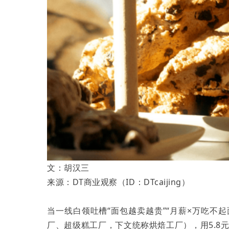
文：胡汉三
来源：DT商业观察（ID：DTcaijing）
当一线白领吐槽“面包越卖越贵”“月薪×万吃不起
厂、超级糕工厂，下文统称烘焙工厂），用5.8