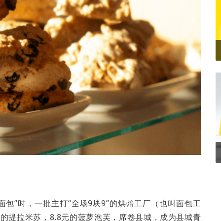
面包”时，一批主打“全场9块9”的烘焙工厂（也叫面包工
元的提拉米苏，8.8元的菠萝泡芙，席卷县城，成为县城青