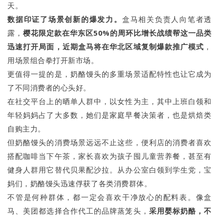
天。
数据印证了场景创新的爆发力。
盒马相关负责人向笔者透
露，
樱花限定款在华东区50%的周环比增长战绩帮这一品类
迅速打开局面，近期盒马将在华北区域复制爆款推广模式
，
用场景组合拳打开新市场。
更值得一提的是，奶酪馒头的多重场景适配特性也让它成为
了不同消费者的心头好。
在社交平台上的晒单人群中，以女性为主，其中上班白领和
年轻妈妈占了大多数，她们是家庭早餐决策者，也是烘焙类
自购主力。
但奶酪馒头的消费场景远远不止这些，便利店的消费者喜欢
搭配咖啡当下午茶，家长喜欢为孩子囤儿童营养餐，甚至有
健身人群用它替代贝果配沙拉。从办公室白领到学生党，宝
妈们，奶酪馒头迅速俘获了各类消费群体。
不管是何种群体，都一定会喜欢干净放心的配料表。像盒
马、美团都选择合作代工的品牌蒸笼头，
采用婴标奶酪，不