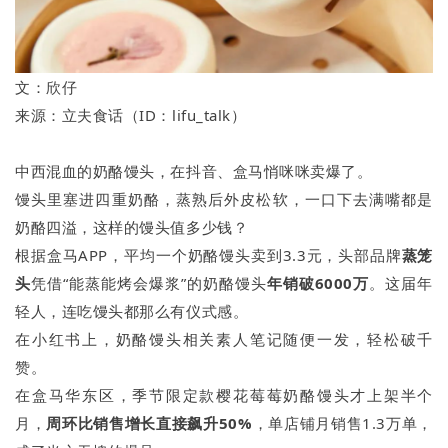
文：欣仔
来源：立夫食话（ID：lifu_talk）
中西混血的奶酪馒头，在抖音、盒马悄咪咪卖爆了。
馒头里塞进四重奶酪，蒸熟后外皮松软，一口下去满嘴都是
奶酪四溢，这样的馒头值多少钱？
根据盒马APP，平均一个奶酪馒头卖到3.3元，头部品牌
蒸笼
头
凭借“能蒸能烤会爆浆”的奶酪馒头
年销破6000万
。这届年
轻人，连吃馒头都那么有仪式感。
在小红书上，奶酪馒头相关素人笔记随便一发，轻松破千
赞。
在盒马华东区，季节限定款樱花莓莓奶酪馒头才上架半个
月，
周环比销售增长直接飙升50%
，单店铺月销售1.3万单，