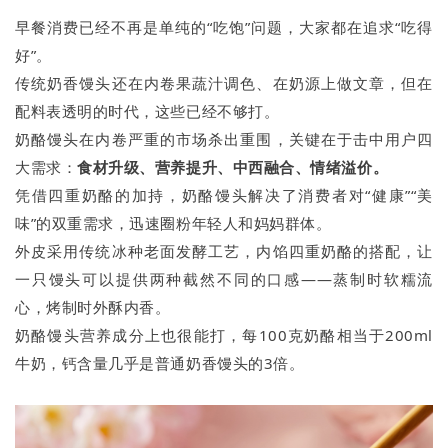
早餐消费已经不再是单纯的“吃饱”问题，大家都在追求“吃得
好”。
传统奶香馒头还在内卷果蔬汁调色、在奶源上做文章，但在
配料表透明的时代，这些已经不够打。
奶酪馒头在内卷严重的市场杀出重围，关键在于击中用户四
大需求：
食材升级、营养提升、中西融合、情绪溢价。
凭借四重奶酪的加持，奶酪馒头解决了消费者对“健康”“美
味”的双重需求，迅速圈粉年轻人和妈妈群体。
外皮采用传统冰种老面发酵工艺，内馅四重奶酪的搭配，让
一只馒头可以提供两种截然不同的口感——蒸制时软糯流
心，烤制时外酥内香。
奶酪馒头营养成分上也很能打，每100克奶酪相当于200ml
牛奶，钙含量几乎是普通奶香馒头的3倍。