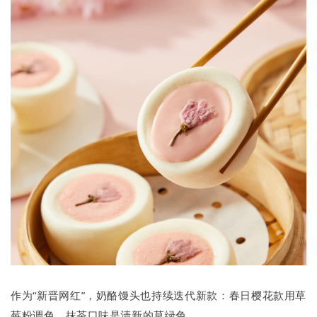
作为“新晋网红”，奶酪馒头也持续迭代新款：春日樱花款用草
莓粉调色，抹茶口味是清新的草绿色。