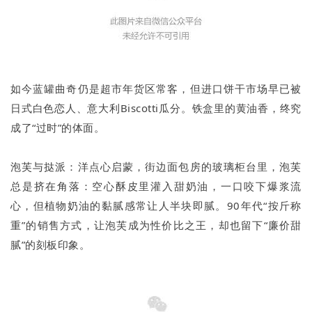
如今蓝罐曲奇仍是超市年货区常客，但进口饼干市场早已被
日式白色恋人、意大利Biscotti瓜分。铁盒里的黄油香，终究
成了“过时”的体面。
泡芙与挞派：洋点心启蒙，街边面包房的玻璃柜台里，泡芙
总是挤在角落：空心酥皮里灌入甜奶油，一口咬下爆浆流
心，但植物奶油的黏腻感常让人半块即腻。90年代“按斤称
重”的销售方式，让泡芙成为性价比之王，却也留下“廉价甜
腻”的刻板印象。