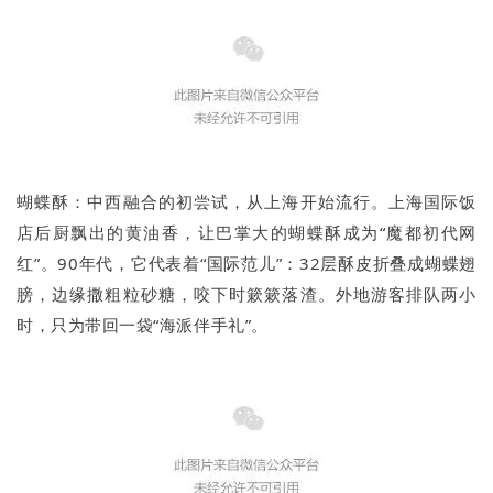
蝴蝶酥：中西融合的初尝试，从上海开始流行。上海国际饭
店后厨飘出的黄油香，让巴掌大的蝴蝶酥成为“魔都初代网
红”。90年代，它代表着“国际范儿”：32层酥皮折叠成蝴蝶翅
膀，边缘撒粗粒砂糖，咬下时簌簌落渣。外地游客排队两小
时，只为带回一袋“海派伴手礼”。