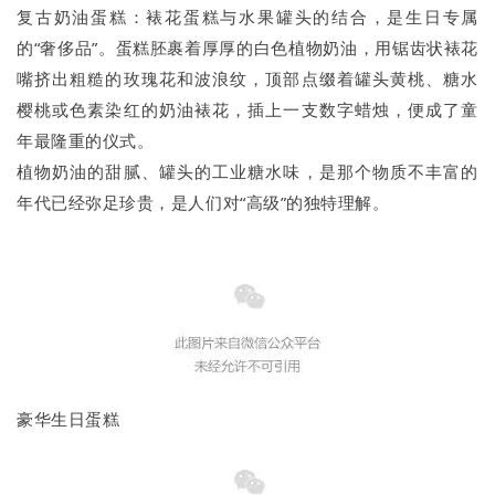
复古奶油蛋糕：裱花蛋糕与水果罐头的结合，是生日专属
的“奢侈品”。蛋糕胚裹着厚厚的白色植物奶油，用锯齿状裱花
嘴挤出粗糙的玫瑰花和波浪纹，顶部点缀着罐头黄桃、糖水
樱桃或色素染红的奶油裱花，插上一支数字蜡烛，便成了童
年最隆重的仪式。
植物奶油的甜腻、罐头的工业糖水味，是那个物质不丰富的
年代已经弥足珍贵，是人们对“高级”的独特理解。
豪华生日蛋糕