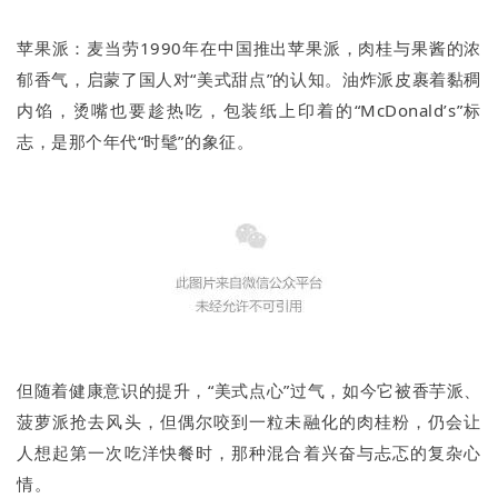
苹果派：麦当劳1990年在中国推出苹果派，肉桂与果酱的浓
郁香气，启蒙了国人对“美式甜点”的认知。油炸派皮裹着黏稠
内馅，烫嘴也要趁热吃，包装纸上印着的“McDonald’s”标
志，是那个年代“时髦”的象征。
但随着健康意识的提升，“美式点心”过气，如今它被香芋派、
菠萝派抢去风头，但偶尔咬到一粒未融化的肉桂粉，仍会让
人想起第一次吃洋快餐时，那种混合着兴奋与忐忑的复杂心
情。