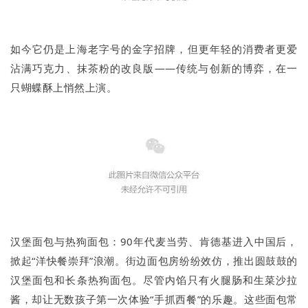
如今它仍是上海老字号的金字招牌，但更年轻的消费者更爱
沾满巧克力、抹茶粉的改良版——传统与创新的博弈，在一
只蝴蝶酥上悄然上演。
汉堡面包与热狗面包：90年代麦当劳、肯德基进入中国后，
掀起“洋快餐崇拜”浪潮。街边面包房纷纷效仿，推出圆鼓鼓的
汉堡面包和长条热狗面包。尽管内馅只有火腿肠和生菜沙拉
酱，却让无数孩子第一次体验“手抓西餐”的乐趣。这些面包常