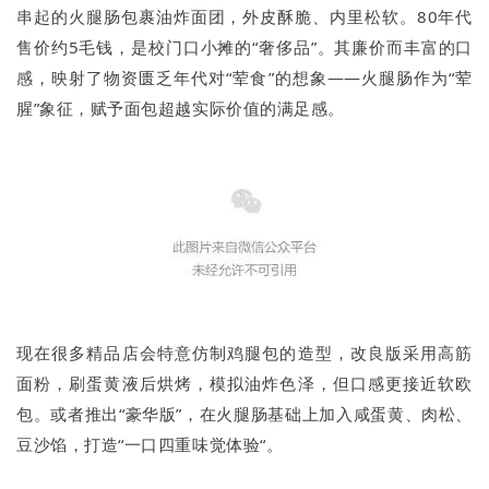
串起的火腿肠包裹油炸面团，外皮酥脆、内里松软。80年代
售价约5毛钱，是校门口小摊的“奢侈品”。其廉价而丰富的口
感，映射了物资匮乏年代对“荤食”的想象——火腿肠作为“荤
腥”象征，赋予面包超越实际价值的满足感。
现在很多精品店会特意仿制鸡腿包的造型，改良版采用高筋
面粉，刷蛋黄液后烘烤，模拟油炸色泽，但口感更接近软欧
包。或者推出“豪华版”，在火腿肠基础上加入咸蛋黄、肉松、
豆沙馅，打造“一口四重味觉体验“。