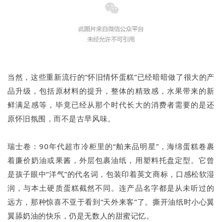
当然，这些重新流行的“怀旧情怀蛋糕”已经暗暗做了很大的产
品升级，包括原材料的提升，整体的精致感，水果带来的新
鲜满足感等，毕竟已经从那个时代长大的消费者需要的是还
原怀旧氛围，而不是古早风味。
瑞士卷：90年代超市冷柜里的“舶来品明星”，海绵蛋糕卷裹
着廉价奶油或果酱，外层包裹油纸，用塑料托盘定型。它曾
是孩子眼中“洋气”的代名词，包装印着英文商标，口感松软湿
润，与本土硬质蛋糕截然不同。连产品名字都是从未听过的
远方，那种惊喜不亚于看到“天外来客”了。撕开油纸时小心翼
翼舔奶油的快乐，仍是无数人的甜蜜记忆。