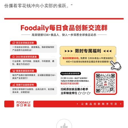
份攥着零花钱冲向小卖部的雀跃。”