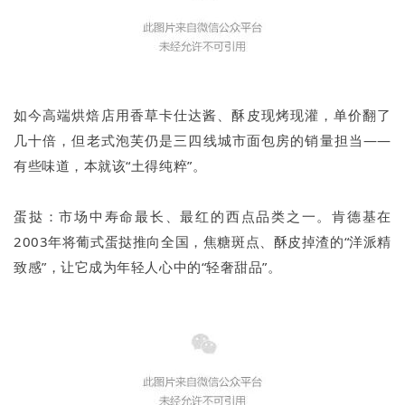
如今高端烘焙店用香草卡仕达酱、酥皮现烤现灌，单价翻了
几十倍，但老式泡芙仍是三四线城市面包房的销量担当——
有些味道，本就该“土得纯粹”。
蛋挞：市场中寿命最长、最红的西点品类之一。肯德基在
2003年将葡式蛋挞推向全国，焦糖斑点、酥皮掉渣的“洋派精
致感”，让它成为年轻人心中的“轻奢甜品”。