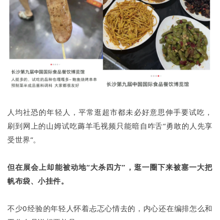
人均社恐的年轻人，平常逛超市都未必好意思伸手要试吃，
刷到网上的山姆试吃薅羊毛视频只能暗自咋舌“勇敢的人先享
受世界”。
但在展会上却能被动地“大杀四方”，逛一圈下来被塞一大把
帆布袋、小挂件。
不少0经验的年轻人怀着忐忑心情去的，内心还在编排怎么和