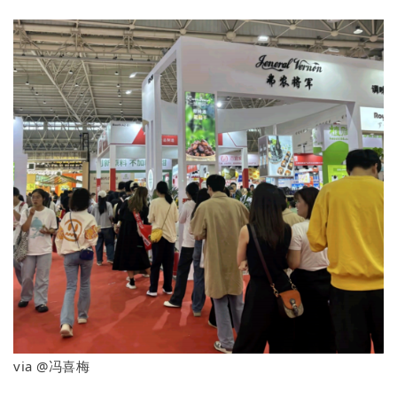
via @冯喜梅