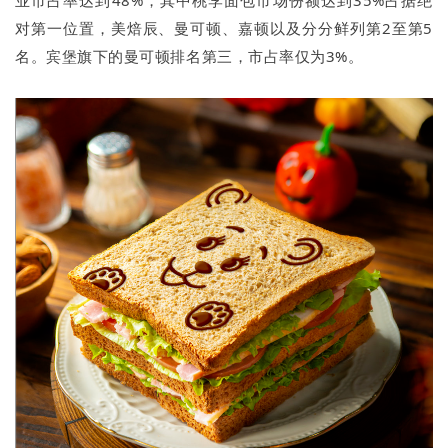
业市占率达到48%，其中桃李面包市场份额达到35%占据绝
对第一位置，美焙辰、曼可顿、嘉顿以及分分鲜列第2至第5
名。宾堡旗下的曼可顿排名第三，市占率仅为3%。