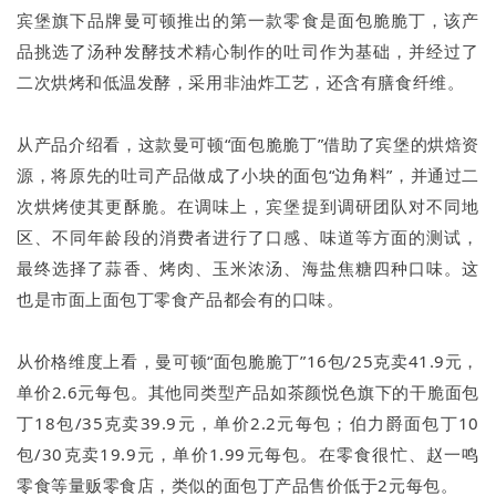
宾堡旗下品牌曼可顿推出的第一款零食是面包脆脆丁，该产
品挑选了汤种发酵技术精心制作的吐司作为基础，并经过了
二次烘烤和低温发酵，采用非油炸工艺，还含有膳食纤维。
从产品介绍看，这款曼可顿“面包脆脆丁”借助了宾堡的烘焙资
源，将原先的吐司产品做成了小块的面包“边角料”，并通过二
次烘烤使其更酥脆。在调味上，宾堡提到调研团队对不同地
区、不同年龄段的消费者进行了口感、味道等方面的测试，
最终选择了蒜香、烤肉、玉米浓汤、海盐焦糖四种口味。这
也是市面上面包丁零食产品都会有的口味。
从价格维度上看，曼可顿“面包脆脆丁”16包/25克卖41.9元，
单价2.6元每包。其他同类型产品如茶颜悦色旗下的干脆面包
丁18包/35克卖39.9元，单价2.2元每包；伯力爵面包丁10
包/30克卖19.9元，单价1.99元每包。在零食很忙、赵一鸣
零食等量贩零食店，类似的面包丁产品售价低于2元每包。