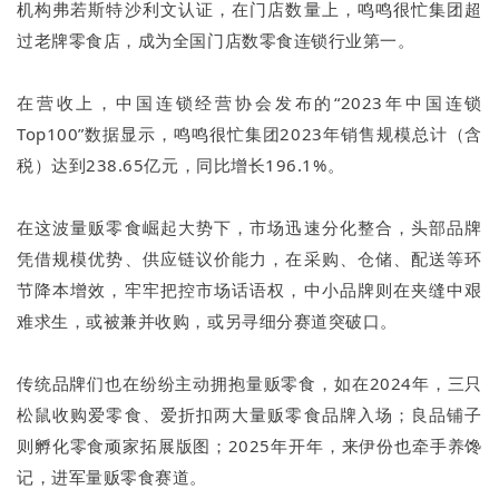
机构弗若斯特沙利文认证，在门店数量上，鸣鸣很忙集团超
过老牌零食店，成为全国门店数零食连锁行业第一。
在营收上，中国连锁经营协会发布的“2023年中国连锁
Top100”数据显示，鸣鸣很忙集团2023年销售规模总计（含
税）达到238.65亿元，同比增长196.1%。
在这波量贩零食崛起大势下，市场迅速分化整合，头部品牌
凭借规模优势、供应链议价能力，在采购、仓储、配送等环
节降本增效，牢牢把控市场话语权，中小品牌则在夹缝中艰
难求生，或被兼并收购，或另寻细分赛道突破口。
传统品牌们也在纷纷主动拥抱量贩零食，如在2024年，三只
松鼠收购爱零食、爱折扣两大量贩零食品牌入场；良品铺子
则孵化零食顽家拓展版图；2025年开年，来伊份也牵手养馋
记，进军量贩零食赛道。