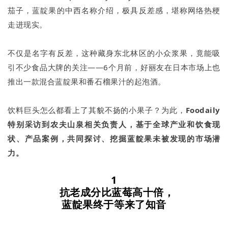
茄子，蓝靛果的中西名称介绍，极具反差感，堪称网络热梗
走进现实。
不仅是名字有反差，这种藏身东北林区的小众浆果，竟能吸
引不少食品大牌的关注——6个月前，好丽友在日本市场上也
推出一款混合蓝靛果和番石榴果汁的起泡酒。
饮料巨头怎么都看上了其貌不扬的小果子？为此，
Foodaily
特别采访到农夫山泉相关负责人，基于全球产业和饮食现
状、产品案例，共同探讨、挖掘蓝靛果未被发现的市场潜
力。
1
抗老成分比蓝莓高十倍，
蓝靛果终于等来了知音