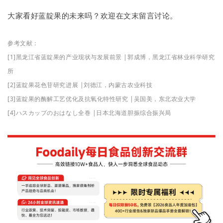
大家看好蓝靛果的未来吗？欢迎在文末留言讨论。
参考文献：
[1]黑龙江省蓝靛果的产业现状与发展前景 |郭成博，黑龙江省林业科学研究
所
[2]蓝靛果花色苷研究进展 |刘德江，内蒙古农业科技
[3]蓝靛果的酶解工艺优化及抗氧化特性研究 |吴国美，东北农业大学
[4]ハスカップのおはなし全巻 |日本北海道胆振综合振兴局