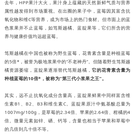
去年，HPP果汁大火，果汁身上蕴藏的天然新鲜气质与营养
属性越发得到市场重视。在出圈的果子中，蓝莓因其富含抗
氧化物和维C等营养，成为市场上的热门食材。但市面上的蓝
色浆果并不止蓝莓，如笃斯越橘、蓝靛果等，它们所含的营
养与健康价值均远超蓝莓。
笃斯越橘在中国也被称为野生蓝莓，花青素含量是种植蓝莓
的5倍*，被誉为极地浆果中的“不老神丹”。但随着野生笃斯越
橘资源萎缩，蓝靛果逐渐替代笃斯越橘，
它的花青素含量为
种植蓝莓的10倍*，被称为“第三代小浆果之王”。
其实，远不止抗氧化成分含量高，蓝靛果鲜果中同样富含维
生素B1、B2、B3和维生素C。蓝靛果原汁中氨基酸总量为
1007mg/100g，是草莓的2.34倍、苹果的2.64倍、柑橘的4
倍。微量元素如锌、硒、钙等，含量也相当于苹果和草莓中
的几倍到几十倍不等。