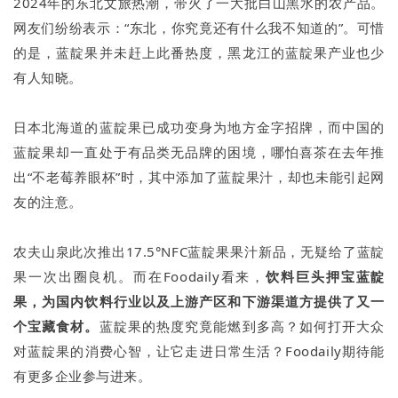
2024年的东北文旅热潮，带火了一大批白山黑水的农产品。
网友们纷纷表示：“东北，你究竟还有什么我不知道的”。可惜
的是，蓝靛果并未赶上此番热度，黑龙江的蓝靛果产业也少
有人知晓。
日本北海道的蓝靛果已成功变身为地方金字招牌，而中国的
蓝靛果却一直处于有品类无品牌的困境，哪怕喜茶在去年推
出“不老莓养眼杯”时，其中添加了蓝靛果汁，却也未能引起网
友的注意。
农夫山泉此次推出17.5°NFC蓝靛果果汁新品，无疑给了蓝靛
果一次出圈良机。而在Foodaily看来，
饮料巨头押宝蓝靛
果，为国内饮料行业以及上游产区和下游渠道方提供了又一
个宝藏食材。
蓝靛果的热度究竟能燃到多高？如何打开大众
对蓝靛果的消费心智，让它走进日常生活？Foodaily期待能
有更多企业参与进来。