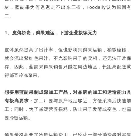
材，蓝靛果为何迟迟走不出东三省，Foodaily认为原因有
二。
1、皮薄娇贵，鲜果难运，下游企业接续无力
皮薄虽然提高了出汁率，但也影响到鲜果运输，稍微磕碰，
就会流出紫红色果汁。不光影响果子的卖相，还无法正常保
存。因此，蓝靛果鲜果销售只能在周边地区，长距离配送就
得邮寄冷冻浆果。
想要用蓝靛果制成深加工产品，对品牌的加工和运输能力具
有极高要求
：加工厂要与原产地足够近，方便采摘后快速加
工；同时，为了减缓营养损耗，防止果子发酵或变色，也需
要冷链运输。
鲜果价格高叠加冷链运输费用，已经让一部分消费者对零售