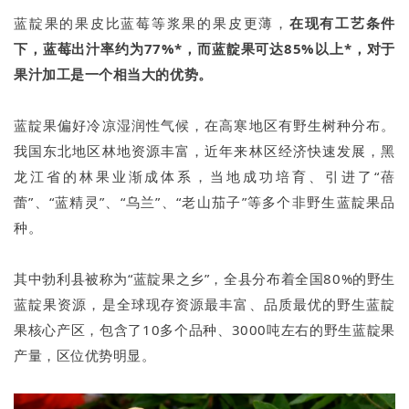
蓝靛果的果皮比蓝莓等浆果的果皮更薄，
在现有工艺条件
下，蓝莓出汁率约为77%*，而蓝靛果可达85%以上*，对于
果汁加工是一个相当大的优势。
蓝靛果偏好冷凉湿润性气候，在高寒地区有野生树种分布。
我国东北地区林地资源丰富，近年来林区经济快速发展，黑
龙江省的林果业渐成体系，当地成功培育、引进了“蓓
蕾”、“蓝精灵”、“乌兰”、“老山茄子”等多个非野生蓝靛果品
种。
其中勃利县被称为“蓝靛果之乡”，全县分布着全国80%的野生
蓝靛果资源，是全球现存资源最丰富、品质最优的野生蓝靛
果核心产区，包含了10多个品种、3000吨左右的野生蓝靛果
产量，区位优势明显。