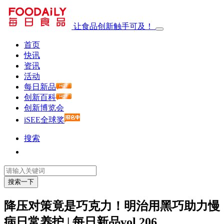
让食品创新触手可及！
首页
快讯
资讯
活动
每日新品
创新百科
创新博览会
iSEE全球奖
搜索
搜索一下
降压对策竟是巧克力！明治用黑巧助力慢
病日常养护 | 每日新品vol.206