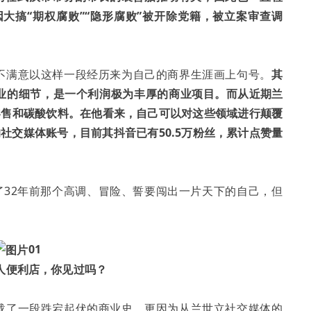
因大搞“期权腐败”“隐形腐败”被开除党籍，被立案审查调
。
不满意以这样一段经历来为自己的商界生涯画上句号。
其
业的细节，是一个利润极为丰厚的商业项目。
而从近期兰
零售和碳酸饮料。在他看来，自己可以对这些领域进行颠覆
社交媒体账号，目前其抖音已有50.5万粉丝，累计点赞量
了32年前那个高调、冒险、誓要闯出一片天下的自己，但
01
无人便利店，你见过吗？
载了一段跌宕起伏的商业史，更因为从兰世立社交媒体的