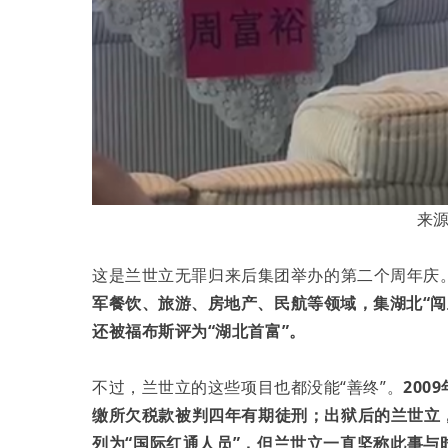
来
这是兰世立无罪归来后集团举办的第二个周年庆
军餐饮、旅游、房地产、民航等领域，集湖北“闯王
还被福布斯评为“湖北首富”。
不过，兰世立的这些项目也都没能“善终”。
20
缴所欠税款被判四年有期徒刑；出狱后的兰世立
列为“国际红通人员”，但兰世立一直坚称此事