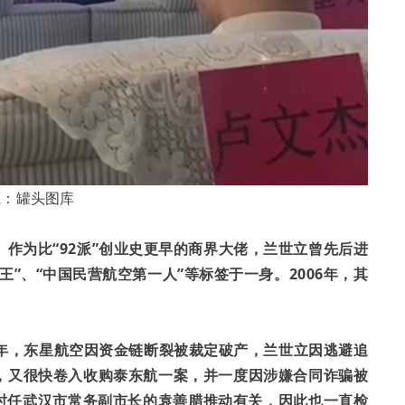
源：罐头图库
。
作为比“92派”创业史更早的商界大佬，兰世立曾先后进
”、“中国民营航空第一人”等标签于一身。2006年，其
09年，东星航空因资金链断裂被裁定破产，兰世立因逃避追
，又很快卷入收购泰东航一案，并一度因涉嫌合同诈骗被
与时任武汉市常务副市长的袁善腊推动有关，因此也一直检