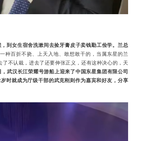
候，到女生宿舍洗漱间去捡牙膏皮子卖钱勤工俭学。
兰总
这一种百折不挠、上天入地、敢想敢干的，当属东星的兰
去了不认栽，进去了还要伸张正义，还有这种决心的，天
5日，武汉长江荣耀号游船上迎来了中国东星集团有限公司
32岁时就成为厅级干部的武克刚则作为嘉宾和好友，分享