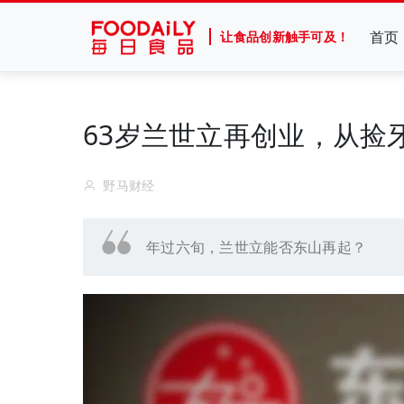
首页
让食品创新触手可及！
63岁兰世立再创业，从捡
野马财经
年过六旬，兰世立能否东山再起？