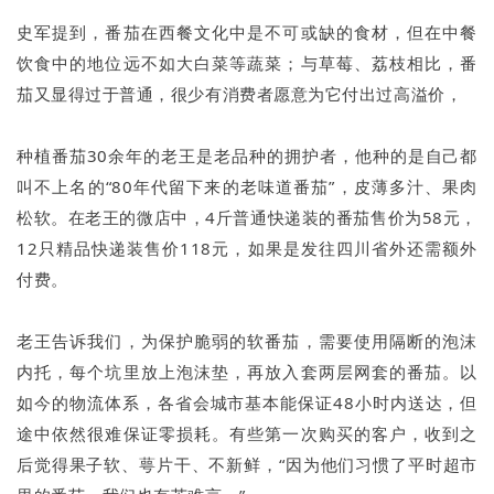
史军提到，番茄在西餐文化中是不可或缺的食材，但在中餐
饮食中的地位远不如大白菜等蔬菜；与草莓、荔枝相比，番
茄又显得过于普通，很少有消费者愿意为它付出过高溢价，
种植番茄30余年的老王是老品种的拥护者，他种的是自己都
叫不上名的“80年代留下来的老味道番茄”，皮薄多汁、果肉
松软。在老王的微店中，4斤普通快递装的番茄售价为58元，
12只精品快递装售价118元，如果是发往四川省外还需额外
付费。
老王告诉我们，为保护脆弱的软番茄，需要使用隔断的泡沫
内托，每个坑里放上泡沫垫，再放入套两层网套的番茄。以
如今的物流体系，各省会城市基本能保证48小时内送达，但
途中依然很难保证零损耗。有些第一次购买的客户，收到之
后觉得果子软、萼片干、不新鲜，“因为他们习惯了平时超市