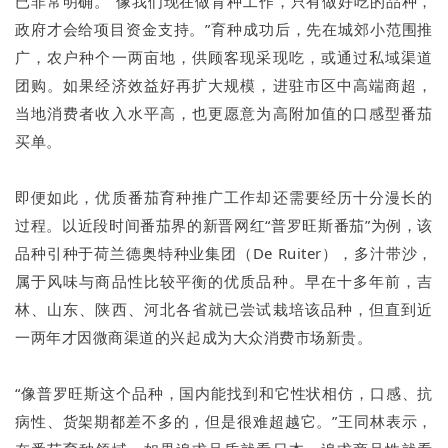
已非常明确。“像我们现在做育种工作，只有做好吃的品种，
政府才会给项目资金支持。”育种成功后，先在城郊小范围推
广，农户种个一两亩地，供顾客现采现吃，或通过私域渠道
团购。如果经济效益好再扩大规模，进驻市区中高端商超，
当地消费者收入水平高，也更愿意为高附加值的口感型番茄
买单。
即便如此，优质番茄育种推广工作却还需要经历十分漫长的
过程。以近段时间番茄界的新晋网红“普罗旺斯番茄”为例，该
品种引种于荷兰德奥特种业集团（De Ruiter），多汁带沙，
属于风味与商品性比较平衡的优质品种。早在十多年前，吉
林、山东、陕西、河北各省就已尝试栽培该品种，但直到近
一两年才因微商渠道的兴起成为大众消费市场新贵。
“像普罗旺斯这个品种，国内能找到和它性状相仿，口感、抗
病性、货架期都差不多的，但是很难超越它。”王同林表示，