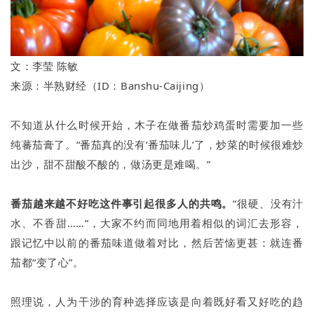
文：
李莹 陈敏
来源：半熟财经（ID：Banshu-Caijing）
不知道从什么时候开始，木子在做番茄炒鸡蛋时需要加一些
纯蕃茄膏了。“番茄真的没有‘番茄味儿’了，炒菜的时候很难炒
出沙，甜不甜酸不酸的，做汤更是难喝。”
番茄越来越不好吃这件事引起很多人的共鸣。
“很硬、没有汁
水、不香甜……”，大家不约而同地用着相似的词汇去形容，
跟记忆中以前的番茄味道做着对比，然后苦恼更甚：就连番
茄都“变了心”。
照理说，人为干涉的育种选择应该是向着既好看又好吃的趋