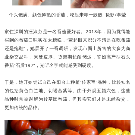
个头饱满、颜色鲜艳的番茄，吃起来却一般般 摄影/李莹
家住深圳的汪淑芬是一名番茄爱好者。2018年，因为觉得能
买到的番茄口味实在太糟糕，“蒙起眼来都分不清是在吃番茄
还是拖鞋”，她展开了一番调研，发现市面上所售的大多为商
业杂交品种，果硬皮厚、货架期长耐储运，譬如高产型石头
番茄“石盾197”，光听名字就能感受到硬度。
于是，她开始尝试自己在阳台上种植“传家宝”品种，比较知名
的包括黄色白兰地、切诺基紫等。由于外观五颜六色，这些
品种时常被误解为转基因番茄，但其实它们才是未经杂交，
更加传统的品种。