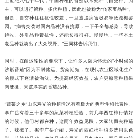
上世纪六七十年代，中国种植的番茄以常规种（自交种）为
主，可以进行留种、多代种植，因此也被称为“传家宝品种”。
但是，自交种往往抗性较差，一旦遭遇病害极易导致毁棚罢
园。“病害突袭时国内品种没有抗原，一下子全都感染，导致
绝收。外引品种带抗性，还能长得很好。慢慢地，一些本土
老品种就淡出了大众视野。”王同林告诉我们。
同时，在耐运输性的要求下，让许多人颇为怀念的“小时侯的
沙瓤番茄”因为不耐储运、货架期短，在现代农业区域化生产
的模式下逐渐被淘汰。为提高经济效益，农户更愿意种植果
肉硬挺、果皮厚实的番茄品种。
“蔬菜之乡”山东寿光的种植情况有着极大的典型性和代表性。
李广岳有着三十多年的蔬菜种植经验，前几年西红柿行情好
的时候，他们村都在种，这两年效益见跌，大家转而去种茄
子、辣椒了。据李广岳介绍，寿光的西红柿种植多选用以色