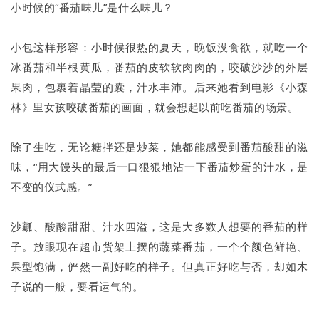
小时候的“番茄味儿”是什么味儿？
小包这样形容：小时候很热的夏天，晚饭没食欲，就吃一个
冰番茄和半根黄瓜，番茄的皮软软肉肉的，咬破沙沙的外层
果肉，包裹着晶莹的囊，汁水丰沛。后来她看到电影《小森
林》里女孩咬破番茄的画面，就会想起以前吃番茄的场景。
除了生吃，无论糖拌还是炒菜，她都能感受到番茄酸甜的滋
味，“用大馒头的最后一口狠狠地沾一下番茄炒蛋的汁水，是
不变的仪式感。”
沙瓤、酸酸甜甜、汁水四溢，这是大多数人想要的番茄的样
子。放眼现在超市货架上摆的蔬菜番茄，一个个颜色鲜艳、
果型饱满，俨然一副好吃的样子。但真正好吃与否，却如木
子说的一般，要看运气的。