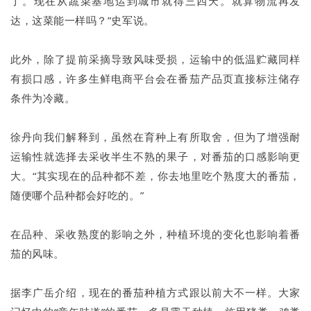
了。现在从蔬菜基地运到城市就得三四天。就算物流再发
达，这菜能一样吗？”史军说。
此外，除了提前采摘导致风味受损，运输中的低温贮藏同样
有损口感，许多生鲜电商平台会在番茄产品页直接标注储存
条件为冷藏。
徐丹向我们解释到，虽然在育种上有所取舍，但为了增强耐
运输性就选择去采收半生不熟的果子，对番茄的口感影响更
大。“其实现在的品种都不差，你去地里吃个熟度大的番茄，
随便哪个品种都会好吃的。”
在品种、采收熟度的影响之外，种植环境的变化也影响着番
茄的风味。
据李广岳介绍，现在的番茄种植方式跟以前大不一样。大家