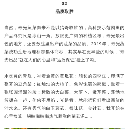
02
品质取胜
当然，寿光蔬菜向来不是以猎奇取胜的，高科技示范园里的
产品终究只是冰山一角。放眼更广阔的种植区域，寿光最出
色的地方，还要数这里出产的蔬菜的品质。2019年，寿光蔬
菜成功注册地理标志集体商标，其实早在更早些的时候，“寿
光出品”就在人们的心里和“品质保证”挂上了勾。
水灵灵的青瓜，衬着金黄的黄瓜花；颀长的四季豆，爬满了
整齐的豆角架；红灿灿的大柿子、色彩饱满的辣椒，鼓着一
张张圆溜溜的脸；标致的大白菜、大萝卜、嫩芹菜，蓬勃地
簇拥在一起，仿佛不用掐，光是看，就能把它们看出新鲜的
汁水来。还有秀气的白玉蘑菇、蟹味菇、金针菇，我开始在
心里盘算一锅咕嘟咕嘟热气腾腾的菌菇汤……