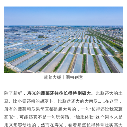
蔬菜大棚丨图虫创意
除了新鲜，
寿光的蔬菜还往往长得特别硕大
。比脸还大的土
豆、比小臂还粗的胡萝卜、比脸盆还大的大南瓜……在这里，
所有的蔬菜和瓜果简直都是超大号的，一句“长得还没我家葱
高呢”，可能还真不是一句玩笑话。“膘肥体壮”这个词本来是
用来形容动物的，然而在寿光，看着那些长得异常壮实高大