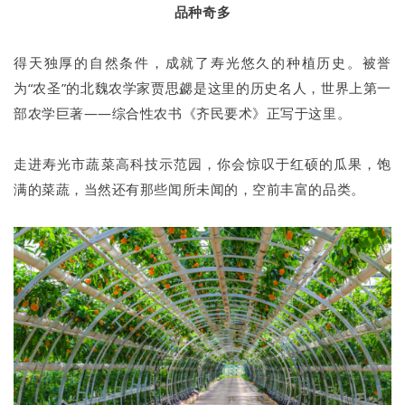
品种奇多
得天独厚的自然条件，成就了寿光悠久的种植历史。被誉
为“农圣”的北魏农学家贾思勰是这里的历史名人，世界上第一
部农学巨著——综合性农书《齐民要术》正写于这里。
走进寿光市蔬菜高科技示范园，你会惊叹于红硕的瓜果，饱
满的菜蔬，当然还有那些闻所未闻的，空前丰富的品类。