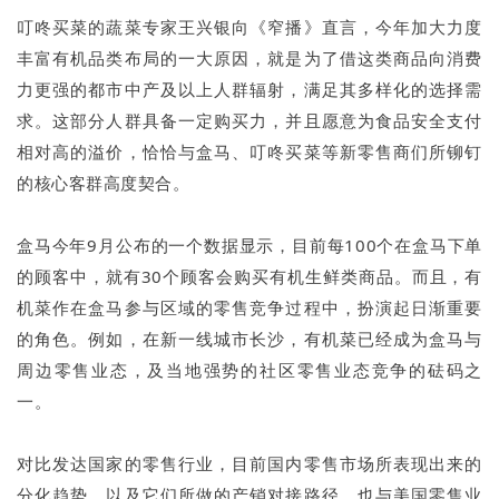
叮咚买菜的蔬菜专家王兴银向《窄播》直言，今年加大力度
丰富有机品类布局的一大原因，就是为了借这类商品向消费
力更强的都市中产及以上人群辐射，满足其多样化的选择需
求。这部分人群具备一定购买力，并且愿意为食品安全支付
相对高的溢价，恰恰与盒马、叮咚买菜等新零售商们所铆钉
的核心客群高度契合。
盒马今年9月公布的一个数据显示，目前每100个在盒马下单
的顾客中，就有30个顾客会购买有机生鲜类商品。而且，有
机菜作在盒马参与区域的零售竞争过程中，扮演起日渐重要
的角色。例如，在新一线城市长沙，有机菜已经成为盒马与
周边零售业态，及当地强势的社区零售业态竞争的砝码之
一。
对比发达国家的零售行业，目前国内零售市场所表现出来的
分化趋势，以及它们所做的产销对接路径，也与美国零售业