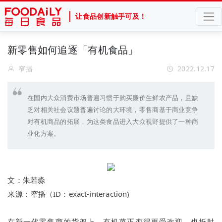
让食品创新触手可及！
新零售如何追逐「有机食品」
窄播
2022.12.17
在国内大众消费市场普遍习惯于购买廉价生鲜农产品，且缺
乏对相关社会议题普遍讨论的大环境，零售商基于商业竞争
对有机商品的拓展，为这类食品进入大众视野提供了一种商
业化方案。
文：
朱若淼
来源：
窄播（ID：
exact-interaction)
在新一代零售商的货架上，有机菜正变得更受欢迎，也折射