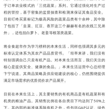
于订单农业模式的「三优蔬菜」系列。它通过强化对生产过
程的管控，基于密集的监督抽查和检测来保证其食品安全。
目前叮咚买菜标记为极高风险的蔬菜品类有十余种，其中除
了包括了「韭菜、豇豆、香芹这三个赫赫有名的农残三兄弟
外」，还包括白萝卜、老姜等根茎类蔬菜。
将全食超市作为学习榜样的本来生活，同样也强调其多元的
标准认定体系为其农产品品质背书。「坦率来讲，我们没有
特别强调自己只卖有机产品。对本来生活而言，我们关注的
核心是提供安全、健康的食品。」本来生活运营中心总经理
卞宁说道。其商品策略及供应链建设的核心，仍然围绕提供
满足市场需求的优质优价农产品展开。
目前在本来生活上，其主要销售的有机商品是有机蔬菜和有
机类的粮油产品。其销售比例在各自类目下均达到了50%上
下。其内部的标准体系除有机之外，也包括GAP认证、绿色