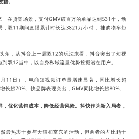
数据。
亿，在货架场景，支付GMV破百万的单品达到531个，动
景，双11期间直播累计时长达3821万小时， 挂购物车短
头角，从抖音上一届双12的玩法来看，抖音突出了短视
与到双12当中，以自身私域流量优势挖掘潜在用户。
-11月11日），电商短视频订单量增速显著，同比增长超
比增长超70%。快品牌表现突出，GMV同比增长超80%。
群，优化营销成本，降低经营风险。抖快作为新入局者，
依然最热衷于参与天猫和京东的活动，但两者的占比趋于