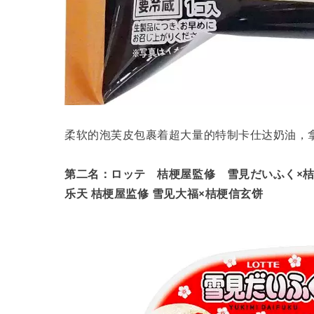
柔软的泡芙皮包裹着超大量的特制卡仕达奶油，
第二名：ロッテ 桔梗屋監修 雪見だいふく×
乐天 桔梗屋监修 雪见大福×桔梗信玄饼