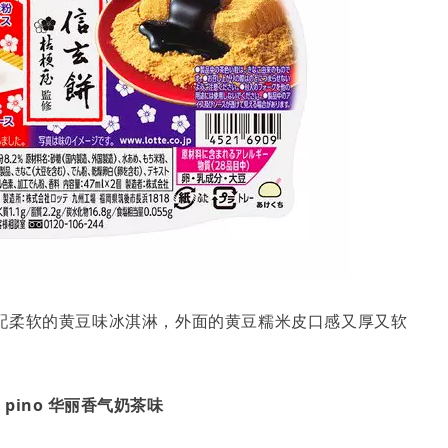
配柔软的黄豆味冰淇淋，外面的黄豆糯米皮口感又厚又软
pino 华丽香气奶茶味