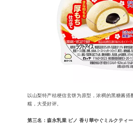
以山梨特产桔梗信玄饼为原型，浓稠的黑糖酱搭
糯，大受好评。
第三名：森永乳業 ピノ 香り華やぐミルクティー 