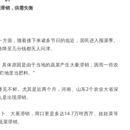
菜滞销，供需失衡
一方面，随着接下来诸多节日的临近，居民进入囤菜季。
格降至几分钱都无人问津。
搜，具体原因是由于当地的蔬菜产生大量滞销，因而一些农
烂地里当肥料。”
屡见不鲜。尤其是近两个月，河南、山东2个农业大省深
么是出现滞销。
卜、大葱滞销，周口更是多达14.7万吨西芹、娃娃菜等
蔬菜滞销。