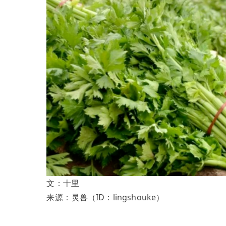
文：
十里
来源：
灵兽（
ID：lingshouke）