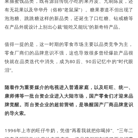
果脯蜜饯品类，既有源自传统小吃的果丹皮、九制陈皮，还
有无花果以及华华丹（俗称“老鼠屎”）。糖果赛道不但出现了
泡泡糖、跳跳糖这样的新品类，还诞生了口红糖、钻戒糖等
在产品外观设计上别出心裁“能吃又能玩”的新奇特产品。
值得一提的是，这一时期的零食市场主要以品类竞争为主，
零食厂商们的品牌意识不强，这也导致很多曾经爆款产品很
快就在品类迭代中消失，成为80后、90后记忆中的“时代眼
泪”。
随着作为重要媒介的电视进入普通家庭，以及旺旺、统一、
康师傅等一批台资企业进入大陆市场，国产零食们才迎来品
牌觉醒。
而台资企业的超前营销，是唤醒国产厂商品牌意识
的导火索。
1996年上市的旺仔牛奶，凭借“再看我就把你喝掉”、“三年二