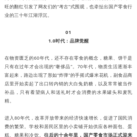
旺的翻红引发了网友们的“考古”式围观，也牵扯出国产零食行
业的三十年江湖浮沉。
01
1.0时代：品牌觉醒
在物资匮乏的60年代，还不存在零食的概念，糖果、饼干是
只有在过年才会出现的“奢侈品”。70年代，物质生活逐渐丰
富起来，路边出现了形如“炸弹”的手摇式爆米花机，副食品商
店里开始卖起了出口转内销的大白兔奶糖，以及常常被当作
补品，只有看望病人和送礼时才会消费的水果罐头和麦乳
精。
进入80年代，改革开放带来的经济快速增长，促进了国民消
费的繁荣。学校和居民区里的小卖铺开始供应各种面包、蛋
糕、糖果和冷饮。
往后的十余年里，国产零食市场正式迎来