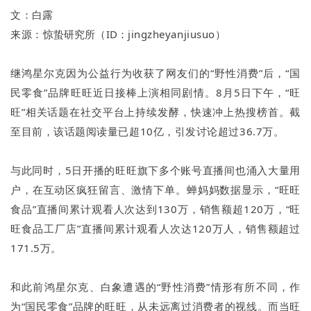
文：
白露
来源：
惊蛰研究所
（ID：
jingzheyanjiusuo
）
继鸿星尔克因为公益行为收获了网友们的“野性消费”后，“国
民零食”品牌旺旺近日接棒上演相同剧情。8月5日下午，“旺
旺”相关话题在社交平台上持续发酵，快速冲上热搜榜首。截
至目前，该话题阅读量已超10亿，引发讨论超过36.7万。
与此同时，5日开播的旺旺旗下多个账号直播间也涌入大量用
户，在互动区疯狂留言、激情下单。蝉妈妈数据显示，“旺旺
食品”直播间累计观看人次达到130万，销售额超120万，“旺
旺食品工厂店”直播间累计观看人次达120万人，销售额超过
171.5万。
和此前鸿星尔克、白象遭遇的“野性消费”情形有所不同，作
为“国民零食”品牌的旺旺，从未远离过消费者的视线。而当旺