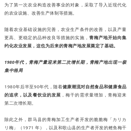
为了第一次农业构造改善事业的对象，采取了导入近现代化
的农业设施、改善生产体制等措施。
随着农业基础设施的完善，农业生产条件的改善，以及产量
更高、更稳定的品种改良等措施的实施，
青梅产地开始向集
约化农业发展，这也为后来的青梅产地发展奠定了基础。
1980年代，青梅产量迎来第二次增长期，青梅产地出现一极
集中格局
1980年后半至90年代，随着
健康潮流对自然食品和健康食品
的追求，以及餐饮业的发展
，梅干的需求量增加，青梅迎来
第二次增长期。
除此之外，群马县的青梅加工生产者开发的脆脆梅「カリカ
リ梅」（1971 年），以及和歌山县的生产者开发的鲣鱼梅干