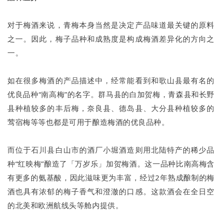
对于梅酒来说，青梅本身当然是决定产品味道最关键的原料
之一。因此，梅子品种和成熟度是构成梅酒差异化的方向之
一。
如在很多梅酒的产品描述中，经常能看到和歌山县最有名的
优良品种“南高梅”的名字。群马县的白加贺梅，青森县和长野
县种植较多的丰后梅，奈良县、德岛县、大分县种植较多的
莺宿梅等等也都是可用于酿造梅酒的优良品种。
而位于石川县白山市的酒厂小堀酒造则用北陆特产的稀少品
种“红映梅”酿造了「万岁乐」加贺梅酒。这一品种比南高梅含
有更多的氨基酸，因此滋味更为丰富，经过2年熟成酿制的梅
酒也具有浓郁的梅子香气和澄澈的口感。这款酒会在全日空
的北美和欧洲航线头等舱内提供。