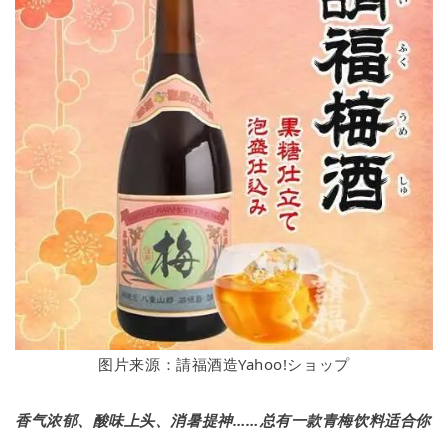
图片来源：請福酒造Yahoo!ショップ
香气浓郁、酸味上头、消暑提神……总有一款青梅饮料适合你