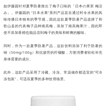
如伊藤园针对夏季防暑推出了梅子口味的「日本の果実 梅涼
み」。伊藤园的 “日本水果”系列产品旨在通过时令水果的风
味传播日本独有的季节感，因此这款夏季防暑产品选择了和
歌山县的代表梅子品种南高梅，添加了南高梅果汁，因此即
使不添加香精也能品尝到梅子的美味和鲜爽的酸味。
同时，作为一款夏季防暑产品，这款饮料添加了利于防暑的
钠（50mg/100g）和抗疲劳的柠檬酸，方便消费者轻松补充
身体需要的成分。
此外，这款产品采用了冷藏、冷冻、常温储存都适宜的“可冷
冻包装”，可适应夏季的多种饮用场景。