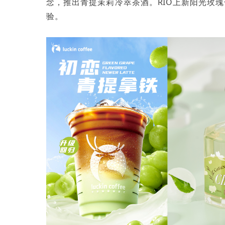
念，推出青提茉莉冷萃茶酒。RIO上新阳光玫
验。