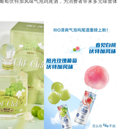
瑰葡萄伏特加风味气泡鸡尾酒，为消费者带来多元味蕾体