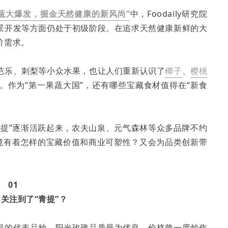
果蔬大爆发，掘金天然健康的新风尚”
中，Foodaily研究院
景开发等方面仍处于初级阶段。在追求天然健康新鲜的大
阶需求。
芭乐、刺梨等小众水果，也让人们重新认识了
椰子
、
樱桃
。作为“第一果蔬大国”，还有哪些宝藏食材值得在“新食
的“青提”逐渐活跃起来，农夫山泉、元气森林等众多品牌不约
究竟有着怎样的宝藏价值和商业可塑性？又会为品类创新带
01
关注到了“青提”？
提的代表品种，阳光玫瑰品质最为优良，价格曾一度炒作