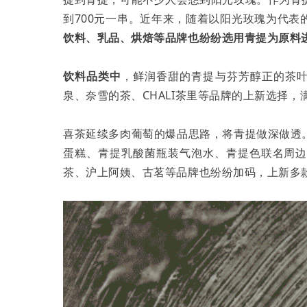
到700元一串。近年来，随着以阳光玫瑰为代
饮料、乳品、烘焙等品牌也纷纷选用青提为原料
饮料品类中
，鲜润香甜的青提与芬芳醇正的茶叶
泉、奈雪的茶、CHALI茶里等品牌的上新选择
喜茶延续多肉葡萄的爆品思路，将青提做深做透
蛋糕、青提乳酸菌瓶装气泡水、青提色联名周
茶、沪上阿姨、古茗等品牌也纷纷加码，上新多