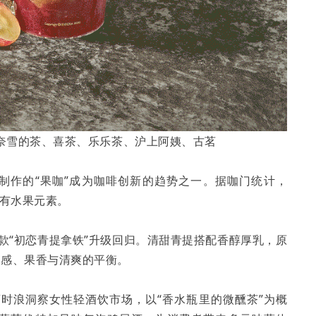
奈雪的茶、喜茶、乐乐茶、沪上阿姨、古茗
制作的“果咖”成为咖啡创新的趋势之一。据咖门统计，
含有水果元素。
爆款“初恋青提拿铁”升级回归。清甜青提搭配香醇厚乳，原
甜感、果香与清爽的平衡。
时浪洞察女性轻酒饮市场，以“香水瓶里的微醺茶”为概