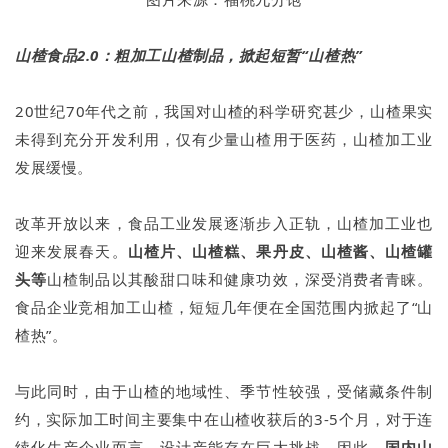
山楂食品2.0：粗加工山楂制品，掀起短暂“山楂热”
20世纪70年代之前，我国对山楂的科学研究甚少，山楂果实
未得到充分开发利用，仅有少量山楂用于医药，山楂加工业
发展缓慢。
改革开放以来，食品工业发展逐渐步入正轨，山楂加工业也
迎来发展春天。
山楂片、山楂糕、果丹皮、山楂酱、山楂罐
头等
山楂制品以其酸甜口味和健康功效，深受消费者青睐。
食品企业竞相加工山楂，短短几年便在全国范围内掀起了“山
楂热”。
与此同时，由于山楂的地域性、季节性较强，受储藏条件制
约，实际加工时间主要集中在山楂收获后的3-5个月，对于连
续化生产企业而言，设计产能存在巨大挑战。因此，
国内山