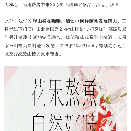
为核心，为消费者带来20余款山楂鲜果饮品、甜品、小食。
此外，我们发现
山楂在咖啡、酒饮中同样蕴含发展潜力。
三
顿半线下门店推出北京限定饮品“山楂梨”，打造咖啡高级质感
与果汁清甜莹润的完美融合。优优和苏菲系列山楂酒，选用
紫玉山楂为原料进行发酵，果酒酒精≥7%vol，微醺之余还可
以充分感受山楂的原果纯香。