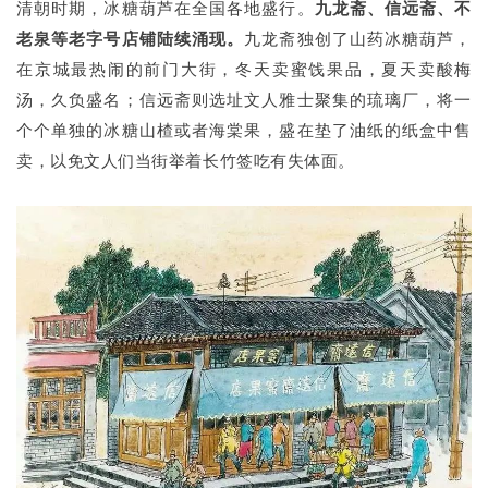
清朝时期，冰糖葫芦在全国各地盛行。
九龙斋、信远斋、不
老泉等老字号店铺陆续涌现。
九龙斋独创了山药冰糖葫芦，
在京城最热闹的前门大街，冬天卖蜜饯果品，夏天卖酸梅
汤，久负盛名；信远斋则选址文人雅士聚集的琉璃厂，将一
个个单独的冰糖山楂或者海棠果，盛在垫了油纸的纸盒中售
卖，以免文人们当街举着长竹签吃有失体面。