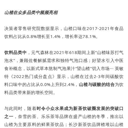
山楂在众多品类中频频亮相
决策者零售研究院数据显示，山楂口味在2017-2021年食品
饮料占比从0.8%增长至1.4%，增长率达78.1%。
饮料
品类中
，元气森林在2021年618期间上新“山楂味苏打气
泡水”，兼顾佐餐解腻需求和独特气泡口感；好望水引入中医
食补概念，以新式草本熬制气泡果汁“望山楂”切入市场··· 英敏
特《2022热门成分盘点》显示，山楂在过去2-3年间碳酸饮
料口味中的占比从0.0%上升到2.4%，
山楂与碳酸的结合
为饮
料品类带来新的增长空间。
与此同时，随着
时令小众水果成为新茶饮破圈发展的突破口
之一
，奈雪的茶、乐乐茶等品牌在盛产山楂的冬季，推出以
山楂为主要原料的鲜果茶饮品；长沙新茶饮品牌楂堆以山楂