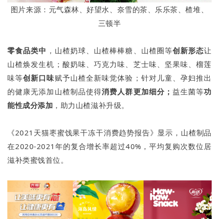
图片来源：元气森林、好望水、奈雪的茶、乐乐茶、楂堆、
三顿半
零食
品类中
，山楂奶球、山楂棒棒糖、山楂圈等
创新形态
让
山楂焕发生机；酸奶味、巧克力味、芝士味、坚果味、榴莲
味等
创新口味
赋予山楂全新味觉体验；针对儿童、孕妇推出
的健康无添加山楂制品使得
消费人群更加细分；
益生菌等
功
能性
成分添加
，助力山楂滋补升级。
《2021天猫枣蜜饯果干冻干消费趋势报告》显示，山楂制品
在2020-2021年的复合增长率超过40%，平均复购次数位居
滋补类蜜饯首位。