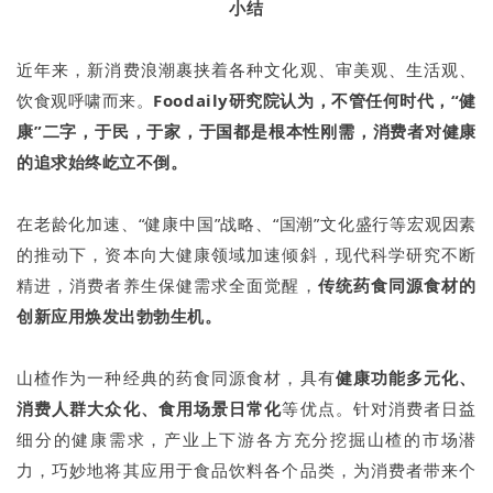
小结
近年来，新消费浪潮裹挟着各种文化观、审美观、生活观、
饮食观呼啸而来。
Foodaily研究院认为，不管任
何时代，“健
康”二字，于民，于家，于国都是根本性刚需，消费者对健康
的追求始终屹立不倒。
在老龄化加速、“健康中国”战略、“国潮”文化盛行等宏观因素
的推动下，资本向大健康领域加速倾斜，现代科学研究不断
精进，消费者养生保健需求全面觉醒，
传统药食同源食材的
创新应用焕发出勃勃生机。
山楂作为一种经典的药食同源食材，具有
健康功能多元化、
消费人群大众化、食用场景日常化
等优点。针对消费者日益
细分的健康需求，产业上下游各方充分挖掘山楂的市场潜
力，巧妙地将其应用于食品饮料各个品类，为消费者带来个