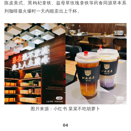
陈皮美式、黑枸杞拿铁、益母草玫瑰拿铁等药食同源草本系
列咖啡最火爆时一天内能卖出上千杯。
图片来源：小红书 菜菜不吃胡萝卜
04