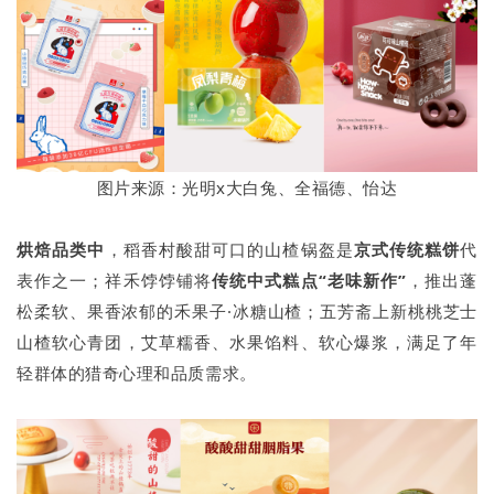
图片来源：光明x大白兔、全福德、怡达
烘焙品类中
，稻香村酸甜可口的山楂锅盔是
京式传统糕饼
代
表作之一；祥禾饽饽铺将
传统中式糕点“老味新作”
，推出蓬
松柔软、果香浓郁的禾果子·冰糖山楂；五芳斋上新桃桃芝士
山楂软心青团，艾草糯香、水果馅料、软心爆浆，满足了年
轻群体的猎奇心理和品质需求。