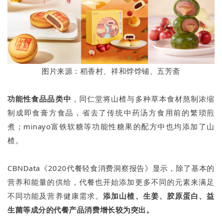
图片来源：稻香村、祥和饽饽铺、五芳斋
功能性食品品类中
，同仁堂将山楂与多种草本食材熬制浓缩
制成即食膏方食品，省去了传统中药汤方食用前的繁琐煎
煮；minayo富铁软糖等功能性糖果的配方中也均添加了山
楂。
CBNData《2020代餐轻食消费洞察报告》显示，除了基本的
营养和能量的供给，代餐也开始添加更多不同的元素来满足
不同功能及营养健康需求。
添加山楂、生姜、胶原蛋白、益
生菌等成分的代餐产品消费增长较为突出。