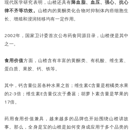
现代医学研究表明，山楂还具有
降血脂、血压、强心、抗心
律不齐等功效。
山楂内的黄酮类化合物对抑制体内癌细胞生
长、增殖和浸润转移均有一定作用。
2002年，国家卫计委首次公布药食同源目录，山楂便是其中
之一。
食用价值
方面，山楂含有丰富的黄酮类、有机酸、维生素、
蛋白质、果胶、钙、铁等。
其中，钙含量位居各种水果之首；维生素C含量是柑橘类水果
的2-3倍；维生素E含量仅次于桑葚；胡萝卜素含量是苹果的
17倍。
药用食用价值兼具，越来越多的品牌也开始围绕山楂讲故
事。那么，全身是宝的山楂是如何变身成应用于多个品类的