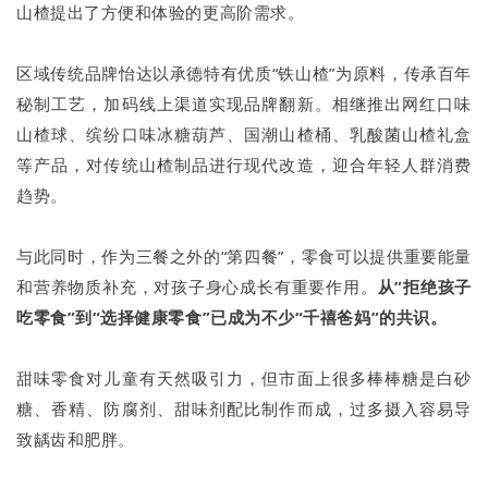
山楂提出了方便和体验的更高阶需求。
区域传统品牌怡达以承德特有优质“铁山楂”为原料，传承百年
秘制工艺，加码线上渠道实现品牌翻新。相继推出网红口味
山楂球、缤纷口味冰糖葫芦、国潮山楂桶、乳酸菌山楂礼盒
等产品，对传统山楂制品进行现代改造，迎合年轻人群消费
趋势。
与此同时，作为三餐之外的“第四餐”，零食可以提供重要能量
和营养物质补充，对孩子身心成长有重要作用。
从”拒绝孩子
吃零食”到“选择健康零食”已成为不少“千禧爸妈”的共识。
甜味零食对儿童有天然吸引力，但市面上很多棒棒糖是白砂
糖、香精、防腐剂、甜味剂配比制作而成，过多摄入容易导
致龋齿和肥胖。