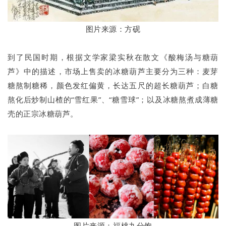
图片来源：方砚
到了民国时期，根据文学家梁实秋在散文《酸梅汤与糖葫
芦》中的描述，市场上售卖的冰糖葫芦主要分为三种：麦芽
糖熬制糖稀，颜色发红偏黄，长达五尺的超长糖葫芦；白糖
熬化后炒制山楂的“雪红果”、“糖雪球”；以及冰糖熬煮成薄糖
壳的正宗冰糖葫芦。
图片来源：福桃九分饱