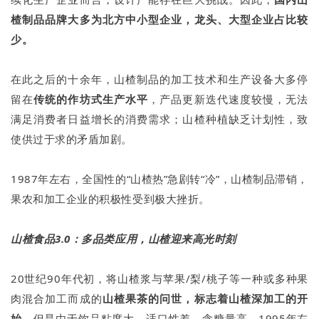
楂制品品牌大多为北方中小型企业，龙头、大型企业占比较
少。
在此之后的十余年，山楂制品的加工技术和生产设备大多停
留在
传统的作坊式生产水平
，产品更新迭代速度较慢，无法
满足消费者日益增长的消费需求；山楂种植缺乏计划性，致
使供过于求的矛盾加剧。
1987年左右，全国性的“山楂热”急剧转“冷”，山楂制品滞销，
果农和加工企业的积极性受到极大挫折。
山楂食品3.0：多品类应用，山楂迎来高光时刻
20世纪90年代初，将山楂浆与苹果/梨/桃子等一种或多种果
肉混合加工而成的
山楂果茶的问世，标志着山楂深加工的开
始。
但是由于饮品粘度大、适口性差、含糖量高，1995年左