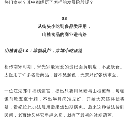
热门食材？其中都经历了怎样的发展阶段呢？
03
从街头小吃到多品类应用，
山楂食品的商业进击路
山楂食品1.0：冰糖葫芦，京城小吃顶流
相传南宋时期，宋光宗最宠爱的贵妃面黄肌瘦，不思饮食。
太医用了许多名贵药品，皆不见起色，无奈只好张榜求医。
一位江湖郎中揭榜进宫，提出只要用冰糖与山楂煎熬，每顿
饭前吃五至十颗，不出半月病准见好。开始大家还将信将
疑，贵妃按此办法服用后果然如期病愈。后来这种做法传到
民间，老百姓又将它串起来卖，就有了最初的冰糖葫芦。