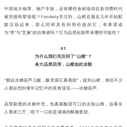
中国地大物博、物产丰饶，还有哪些食材值得在新消费时代
被挖掘和塑造呢？Foodaily关注到，山楂在最近几年开始默
默活跃起来，那么同样具有药用价值的它，有希望成
为“枣”与“芝麻”的后继者吗？它为品类创新带来哪些可能性？
01
为什么我们关注到了“山楂”？
各大品类启用，山楂如此全能
“都说冰糖葫芦儿酸，酸里面它裹着甜”，提到山楂，相信不少
人都会想到童年记忆中的美食顶流——冰糖葫芦。
晶莹剔透的冰糖外壳，包裹着酸甜可口的去核山楂，远看令
人垂涎三尺，咬下一口则是满满的酥脆香甜。