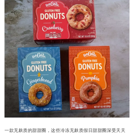
一款无麸质的甜甜圈，这些冷冻无麸质假日甜甜圈深受天天