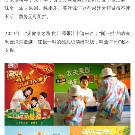
味全、农夫果园、纯果乐、美汁源们这些果汁大鳄做得不死
不活，颓势无可阻挡。
2021年，“走健康之路”的汇源果汁申请破产；“摇一摇”的农夫
果园消失匿迹；红极一时的酷儿也淡出视线，味全每日C独木
支撑。