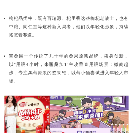
枸杞品类中，既有百瑞源、杞里香这些枸杞老战士，也有
中粮、同仁堂等这种新入局者，他们以年轻化形象，持续
拓宽着赛道。
宝桑园一个传统了几十年的桑果原浆品牌，摇身创新，
以“用眼4小时，来瓶桑加1”主攻垂直用眼场景；微商起
步，专注黑莓原浆的悠果维，以莓小仙尝试进入年轻人市
场。