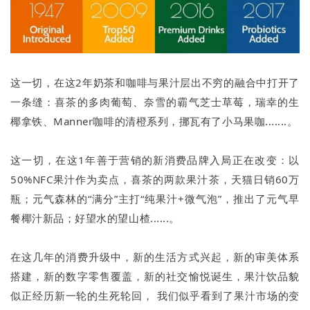
这一切，在这2年奶茶和咖啡与果汁层出不穷的融合中打开了
一条缝：喜茶的多肉葡萄、奈雪的霸气芝士草莓，瑞幸的生
椰拿铁、Manner咖啡的清橙系列，挪瓦有了小马果咖.......。
这一切，在这1年善于营销的新消费品牌入局正在改变：以
50%NFC果汁作为卖点，喜茶的两款果汁茶，天猫日销60万
瓶；元气森林的“满分”主打“纯果汁+微气泡”，推出了元气早
餐椰汁新品；好望水的望山楂......。
在这几年的消费升级中，新的生活方式兴起，新的审美体系
搭建，新的数字零售覆盖，新的社交愉悦诞生，果汁饮品貌
似正经历新一轮的生死轮回， 我们似乎看到了果汁市场的变