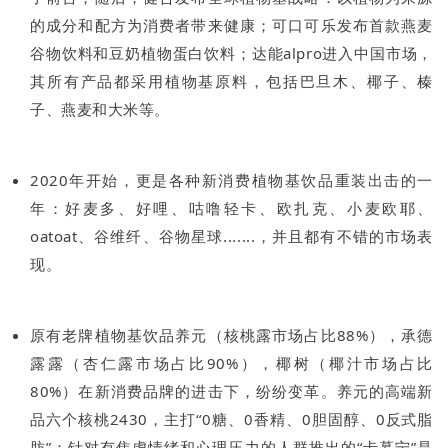
的成分和配方为消费者带来健康；可口可乐发布首款燕麦
谷物饮料和豆奶植物蛋白饮料；达能alpro进入中国市场，
其所有产品都采用植物基原料，包括巴旦木、椰子、榛
子、燕麦和大米等。
2020年开始，更是各种新消费植物基饮品重装出击的一
年：好麦多、好哩、咕噜轻卡、欧扎克、小麦欧耶、
oatoat、谷维纤、谷物星球.......，并且都有不错的市场表
现。
原有老牌植物基饮品养元（核桃露市场占比88%），承德
露露（杏仁露市场占比90%），椰树（椰汁市场占比
80%）在新消费品牌的进击下，纷纷变革。养元的高端新
品六个核桃2430，主打“0糖、0香精、0胆固醇、0反式脂
肪”；针对有焦虑情绪和心理压力的人群推出的“卡慕宁”是