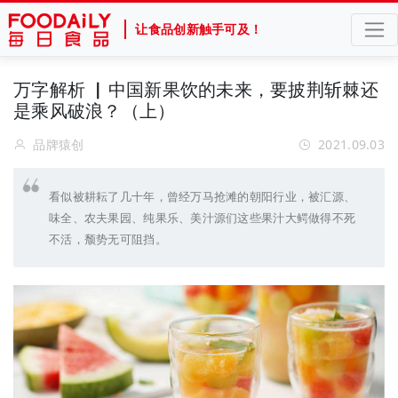
让食品创新触手可及！
万字解析 ▏中国新果饮的未来，要披荆斩棘还
是乘风破浪？（上）
品牌猿创
2021.09.03
看似被耕耘了几十年，曾经万马抢滩的朝阳行业，被汇源、
味全、农夫果园、纯果乐、美汁源们这些果汁大鳄做得不死
不活，颓势无可阻挡。