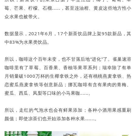
莓、芒果、柠檬、石榴......，甚至连油柑、黄皮这些地方性小
众水果也被带火。
数据显示，2021年6月，17个新茶饮品牌上架95款新品，其
中83%为水果类饮品。
所以，咖啡这个百年未变，也不甘落后地“进化”了。雀巢速溶
咖啡里有了草莓、百香果、香柚等果萃系列；瑞幸除了有单
月销量破1000万杯的生椰拿铁之外，还有桃桃燕麦拿铁、热
恋蜜瓜燕麦拿铁等创意新品；挪瓦咖啡有含有果肉的青梅、
蜜瓜、西瓜、凤梨等口味的小马果咖......。
所以，走红的气泡水也会有鲜果添加；各种小酒用果感重刷
颜值；即使凉茶们也开始添加各种水果.......。