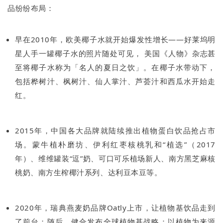
品纷纷布局：
早在2010年，欧美椰子水就开始爆发性增长——好莱坞明
星人手一罐椰子水的照片随处可见， 美国《人物》杂志甚
至将椰子水称为「名人的夏日之饮」。在椰子水带动下，
包括桦树汁、枫树汁、仙人掌汁、芦荟汁和西瓜水开始走
红。
2015年，中国各大品牌就陆续推出植物蛋白饮品抢占市
场。蒙牛植朴磨坊、伊利红枣核桃乳和“植选”（2017
年）、维维罐装“逗”奶、可口可乐植场新人、南方黑芝麻核
桃奶、南方生榨椰汁系列、达利豆本豆等。
2020年，瑞典燕麦奶品牌Oatly上市，让植物基饮品走到
了前台；随后，健合发布全球植物基战略：以植物为来源