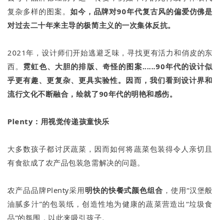
复杂多样的图案。
如今，品牌对90年代复古风的偏爱仿佛是
对过去二十年来主导的极简主义的一次集体反抗。
2021年，设计师们开始逃避乏味，寻找更有活力和俏皮的东
西。
霓虹色、大胆的排版、奇怪的图案......90年代的设计似
乎更有趣、更复杂、更具实验性。因而，我们看到设计界和
流行文化不断融合，绘就了90年代的明艳和感伤。
Plenty：用视觉传递孩童快乐
大多数孩子都讨厌蔬菜，因而如何将蔬菜包装得令人亲切且
有食欲成了农产品包装急需解决的问题。
农产品品牌Plenty采用
明快的快餐式颜色组合
，使用“汉堡般
油腻多汁”的包装纸，创造性地为健康的蔬菜营造出“垃圾食
品”的氛围，以此来吸引孩子。