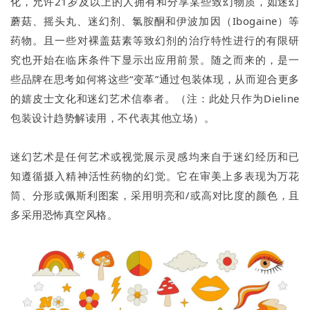
化，允许21岁及以上的人拥有和分享某些致幻物质，如迷幻
蘑菇、摇头丸、迷幻剂、氯胺酮和伊波加因（Ibogaine）等
药物。且一些对裸盖菇素等致幻剂的治疗特性进行的有限研
究也开始在临床条件下显示出应用前景。随之而来的，是一
些品牌在思考如何将这些“变革”通过包装体现，从而迎合更多
的嬉皮士文化和迷幻艺术信奉者。（注：此处只作为Dieline
包装设计趋势解读用，不代表其他立场）。
迷幻艺术是任何艺术或视觉展示灵感均来自于迷幻经历和已
知遵循摄入精神活性药物的幻觉。它在审美上多表现为万花
筒、分形或佩斯利图案，采用明亮和/或高对比度的颜色，且
多采用恐怖真空风格。