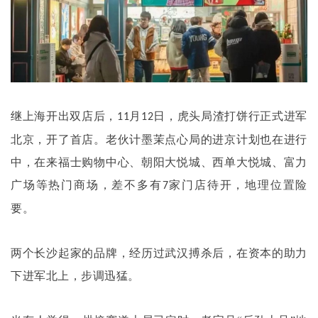
继上海开出双店后，
月
日，虎头局渣打饼行正式进军
11
12
北京，开了首店。老伙计墨茉点心局的进京计划也在进行
中，在来福士购物中心、朝阳大悦城、西单大悦城、富力
广场等热门商场，差不多有
家门店待开，地理位置险
7
要。
两个长沙起家的品牌，经历过武汉搏杀后，在资本的助力
下进军北上，步调迅猛。