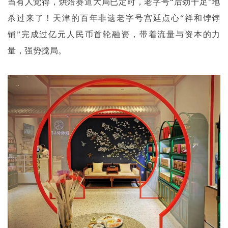
当有人觉得，烘焙赛道大局已定时，老字号
“后劲十足”地
杀过来了！天津的百年非遗老字号宫廷点心“祥和饽饽
铺”完成过亿元人民币首轮融资，带着流量与资本的力
量，强势搅局。