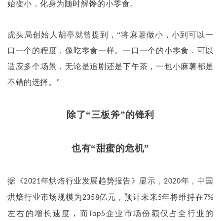
始变小，化身为随时解馋的小零食。
虎头局创始人胡亭就曾提到，
“将麻薯做小，小到可以一
口一个的程度，像吃零食一样。一口一个的小零食，可以
适应多个场景，无论是追剧还是下午茶，一包小麻薯都是
不错的选择。”
除了
“三板斧”的锋利
也有
“甜蜜的危机”
据《
年烘焙行业发展趋势报告》显示，
年，中国
2021
2020
烘焙行业市场规模为
亿元，预计未来
年将维持在
2358
5
7%
左右的增长速度，而
企业市场份额仅占全行业的
Top5