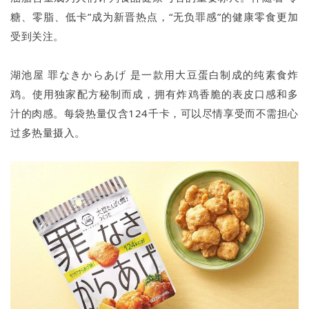
糖、零脂、低卡”成为新晋热点，“无负罪感”的健康零食更加
受到关注。
湖池屋 罪なきからあげ 是一款用大豆蛋白制成的纯素食炸
鸡。使用独家配方秘制而成，拥有炸鸡香脆的表皮口感和多
汁的肉感。每袋热量仅含124千卡，可以尽情享受而不需担心
过多热量摄入。