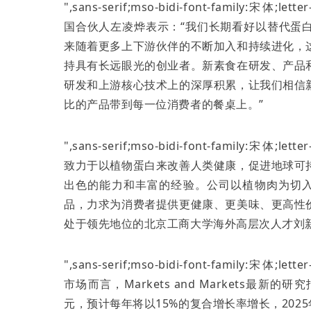
",sans-serif;mso-bidi-font-family:宋体;lett
国合伙人左凌烨表示：“我们长期看好以替代蛋
来随着更多上下游伙伴的不断加入和持续进化，
持具有长远眼光的创业者。新素食在研发、产品
研发和上游核心技术上的深厚积累，让我们相信
比的产品带到每一位消费者的餐桌上。”
",sans-serif;mso-bidi-font-family:宋体;lett
致力于以植物蛋白来改善人类健康，促进地球可
出色的能力和丰富的经验。公司以植物肉为切
品，力求为消费者提供更健康、更美味、更高性
处于领先地位的北京工商大学海外高层次人才刘
",sans-serif;mso-bidi-font-family:宋体;lett
市场而言，
Markets and Markets
最新的研究
元，预计每年将以
15%
的复合增长率增长，
2025