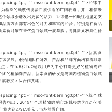
er-spacing:.4pt;="" mso-font-kerning:0pt"="">经纬中
白为基础的颠覆传统蛋白质供给的广阔赛道，并且相信未
这个领域会迸发出更多的活力，经纬也一如既往地坚定支
和品牌方面都有出色的能力和丰富的经验，特别是在食品
新素食能够在替代蛋白领域一展拳脚，将健康又极具性价
er-spacing:.4pt;="" mso-font-kerning:0pt"="">新素食
持续发展。创始团队在研发、产品和品牌方面均有着非常
入点，在
ToB
和
ToC
端以用户为中心打造更好的植物肉产
价比的植物肉产品。新素食的研发是与国内植物蛋白领域
新旗教授团队合作共建。
er-spacing:.4pt;="" mso-font-kerning:0pt"="">就全球
报告指出，
2019
年全球植物肉的市场规模约为
121
亿美
年将达到
279
亿美元，市场前景广阔。