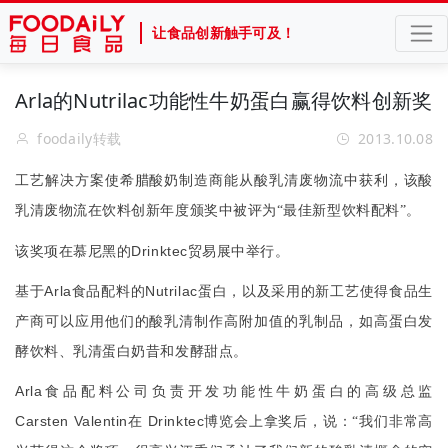
让食品创新触手可及！
Arla的Nutrilac功能性牛奶蛋白赢得饮料创新奖
foodaily转载
2013.10.08
工艺解决方案使希腊酸奶制造商能从酸乳清废物流中获利，该酸
乳清废物流在饮料创新年度颁奖中被评为“最佳新型饮料配料”。
Drinktec
该奖项在慕尼黑的
贸易展中举行。
Arla
Nutrilac
基于
食品配料的
蛋白，以及采用的新工艺使得食品生
产商可以应用他们的酸乳清制作高附加值的乳制品，如高蛋白发
酵饮料、乳清蛋白奶昔和发酵甜点。
Arla
食品配料公司负责开发功能性牛奶蛋白的高级总监
Carsten Valentin
Drinktec
在
博览会上拿奖后，说：“我们非常高