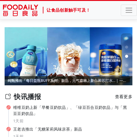
让食品创新触手可及！
官宣张凌赫！产品线集体“焕新”，“国民薯片”可比克按下年轻化加速键
纯甄推出「每日益瓶BUFF系列」新品，元气森林上新白桦苏打水... | 一周热闻
快讯播报
查看更多
维维豆奶上新「早餐豆奶饮品」、「绿豆百合豆奶饮品」与「黑
豆豆奶饮品」
1天前
王老吉推出「无糖茉莉风味凉茶」新品
1天前