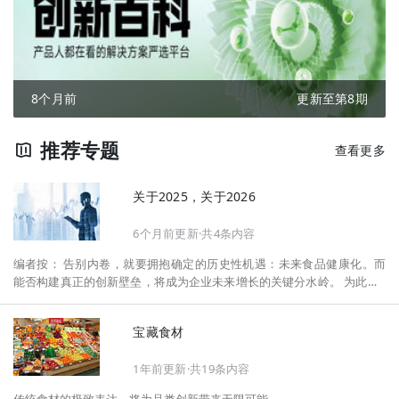
8个月前
更新至第8期
推荐专题
查看更多
关于2025，关于2026
6个月前更新·共4条内容
编者按： 告别内卷，就要拥抱确定的历史性机遇：未来食品健康化。而
能否构建真正的创新壁垒，将成为企业未来增长的关键分水岭。 为此，F
oodaily每日食品启动2026年度特别企划——《关于2025，关于2026》，
将以“创新产品”透视“未来机会”，以全球视野探寻中国机遇、增长解法，
宝藏食材
拆解年度标杆的增长逻辑与谋篇布局，深挖“药食同源”“低GI”“老龄营
养”“清洁标签”等热门赛道的爆品基因，从趋势预判、品类创新、未来增长
1年前更新·共19条内容
机会、企业战略布局以及渠道变革等，为行业提供务实、前瞻的开年创新
指南。
传统食材的极致表达，将为品类创新带来无限可能。