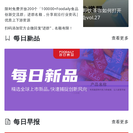
限时免费开放200个「100000+Foodaily食品
换个包装就能卖爆？掘金新场景，即饮茶咖如何打开
创新交流群」进群名额，分享前沿行业资讯|
下一个商业增量？ | Go!创新私享会vol.27
优质上下游资源
扫码添加官方企微回复“进群”，名额有限！
每日新品
查看更多
每日早报
查看更多