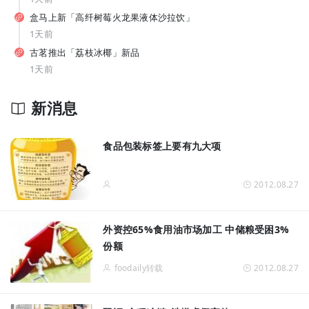
从7-11、朴朴到丰e，蒙牛要借运动饮料“杀”入渠道新战场？
盒马上新「高纤树莓火龙果液体沙拉饮」
1天前
古茗推出「荔枝冰椰」新品
1天前
新消息
拓宽品类边界！让常温奶鲜甜好喝，伊利如何破解行业难题？
食品包装标签上要有九大项
2012.08.27
外资控65%食用油市场加工 中储粮受困3%
份额
foodaily转载
2012.08.27