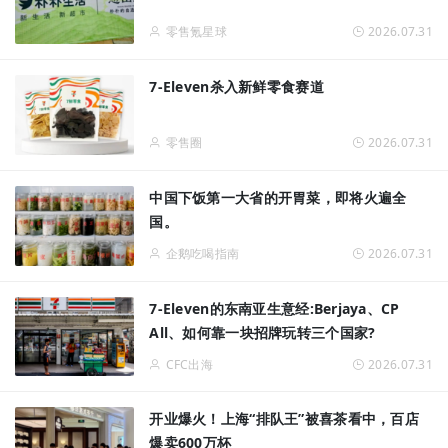
零售氪星球
2026.07.31
7-Eleven杀入新鲜零食赛道
零售圈
2026.07.31
中国下饭第一大省的开胃菜，即将火遍全
国。
企鹅吃喝指南
2026.07.31
7-Eleven的东南亚生意经:Berjaya、CP
All、如何靠一块招牌玩转三个国家?
CFC出海
2026.07.31
开业爆火！上海“排队王”被喜茶看中，百店
爆卖600万杯