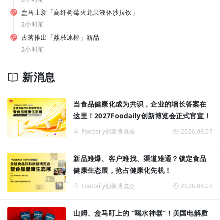
从7-11、朴朴到丰e，蒙牛要借运动饮料“杀”入渠道新战场？
盒马上新「高纤树莓火龙果液体沙拉饮」
2小时前
古茗推出「荔枝冰椰」新品
2小时前
新消息
拓宽品类边界！让常温奶鲜甜好喝，伊利如何破解行业难题？
当食品健康化成为共识，企业的增长答案在
这里！2027Foodaily创新博览会正式官宣！
Foodaily创新博览会
2026.08.07
新品难爆、客户难找、渠道难通？锁定食品
健康生态展，抢占健康化先机！
Foodaily创新博览会
2026.08.07
山姆、盒马盯上的 “喝水神器”！美国电解质