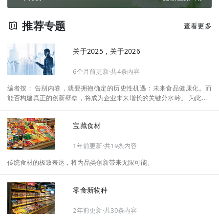
推荐专题
查看更多
关于2025，关于2026
6个月前更新·共4条内容
编者按： 告别内卷，就要拥抱确定的历史性机遇：未来食品健康化。而
能否构建真正的创新壁垒，将成为企业未来增长的关键分水岭。 为此，F
oodaily每日食品启动2026年度特别企划——《关于2025，关于2026》，
将以“创新产品”透视“未来机会”，以全球视野探寻中国机遇、增长解法，
宝藏食材
拆解年度标杆的增长逻辑与谋篇布局，深挖“药食同源”“低GI”“老龄营
养”“清洁标签”等热门赛道的爆品基因，从趋势预判、品类创新、未来增长
1年前更新·共19条内容
机会、企业战略布局以及渠道变革等，为行业提供务实、前瞻的开年创新
指南。
传统食材的极致表达，将为品类创新带来无限可能。
零食新物种
2年前更新·共30条内容