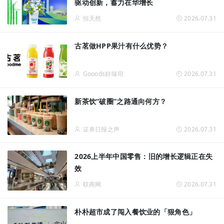
驱动创新，蓄力在华增长
恒天然
2026.07.31
古茗做HPP果汁有什么优势？
Gooods好味司
2026.07.31
新茶饮“破圈”之路通向何方？
证券日报之声
2026.07.31
2026上半年中国零售：旧的增长逻辑正在失
效
联商网
2026.07.31
朴朴超市成了闯入餐饮业的「狠角色」