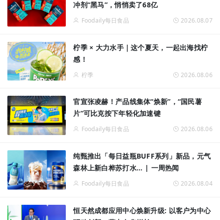
冲剂“黑马”，悄悄卖了68亿
Foodaily每日食品
2026.08.07
柠季 × 大力水手｜这个夏天，一起出海找柠
感！
柠季
2026.08.06
官宣张凌赫！产品线集体“焕新”，“国民薯
片”可比克按下年轻化加速键
Foodaily每日食品
2026.08.06
纯甄推出「每日益瓶BUFF系列」新品，元气
森林上新白桦苏打水... | 一周热闻
Foodaily每日食品
2026.08.04
恒天然成都应用中心焕新升级: 以客户为中心