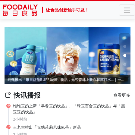
让食品创新触手可及！
官宣张凌赫！产品线集体“焕新”，“国民薯片”可比克按下年轻化加速键
纯甄推出「每日益瓶BUFF系列」新品，元气森林上新白桦苏打水... | 一周热闻
快讯播报
查看更多
维维豆奶上新「早餐豆奶饮品」、「绿豆百合豆奶饮品」与「黑
豆豆奶饮品」
2小时前
王老吉推出「无糖茉莉风味凉茶」新品
2小时前