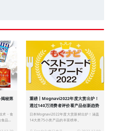
—揭秘第
重磅丨Mognavi2022年度大赏出炉！
透过140万消费者评价看产品创新趋势
新技术・食
日本Mognavi2022年度大赏新鲜出炉！涵盖
的食品领
14大类75小类产品的丰富榜单。
过精挑