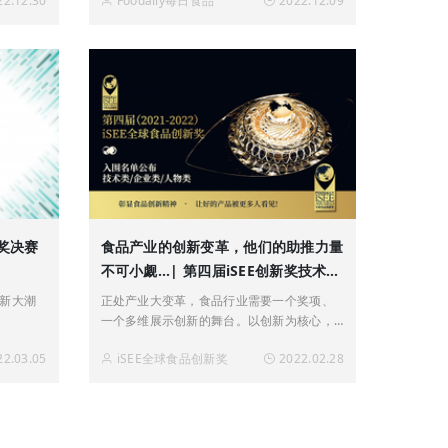
22.12.30
Foodaily每日食品
2022.12.09
良商业
投向东
大奖决赛
食品产业的创新变革，他们的助推力量
不可小觑...| 第四届iSEE创新奖技术
类/企业类/人物类入围名单公布
新大潮
正处产业大变革，食品行业需要一个奖项、
一个多维展示创新的舞台。以创新为核心，
并凭借对专业权威的坚持及对创新的传播，
22.03.05
iSEE全球食品创新奖
2022.02.28
iSEE Award全球食品创新奖（以下简称iSEE
创新奖）已获得食品企业的踊跃响应。涵盖
产品类品牌