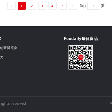
前往
页
‹
1
2
3
4
5
›
接
Foodaily每日食品
ily创新博览会
球奖
rights reserved