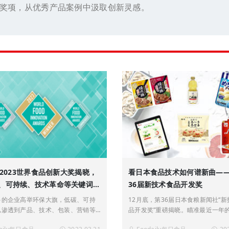
奖项，从优秀产品案例中汲取创新灵感。
| 2023世界食品创新大奖揭晓，
看日本食品技术如何谱新曲—
、可持续、技术革命等关键词成
36届新技术食品开发奖
杆
多的企业高举环保大旗，低碳、可持
12月底，第36届日本食粮新闻社“
已渗透到产品、技术、包装、营销等
品开发奖”重磅揭晓。瞄准最近一年
面。
域先进生物科技和尖端技术，一批经