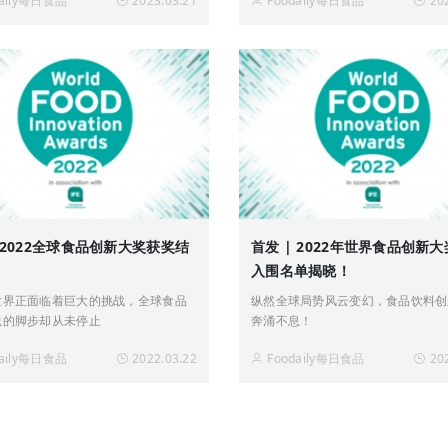
daily每日食品
2023.03.21
Foodaily每日食品
20
细选、严格评审，具有高含金量和优
表现的产品，不禁让我们再次将目光
瀛岛国。
| 2022全球食品创新大奖获奖结
首发 | 2022年世界食品创新
入围名单揭晓！
世界正面临着巨大的挑战，全球食品
纵然全球局势风云变幻，食品饮料创
践的脚步却从未停止
奔涌不息！
daily每日食品
2022.03.22
Foodaily每日食品
20