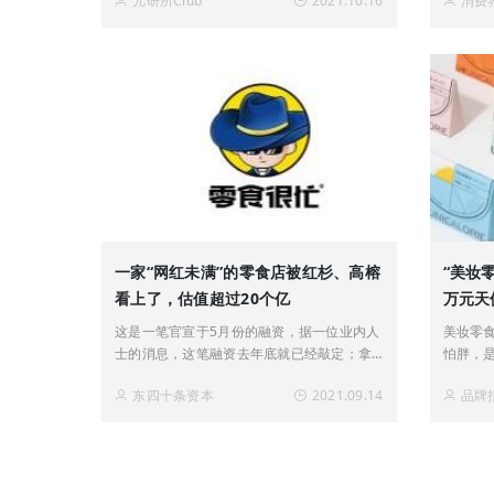
儿研所Club
2021.10.16
消费
凡。根据
万余家
据显示，
一家“网红未满”的零食店被红杉、高榕
“美妆
看上了，估值超过20个亿
万元天
这是一笔官宣于5月份的融资，据一位业内人
美妆零
士的消息，这笔融资去年底就已经敲定；拿
怕胖，
到现在来讲，主要是因为当下这个时间节点
闲零食
东四十条资本
2021.09.14
品牌指
比较有意思。一方面，有一条消息已经在VC
实则重
圈里蔓延消费投资热开始降温。另一方面，
看配料
线下实体零
成分党