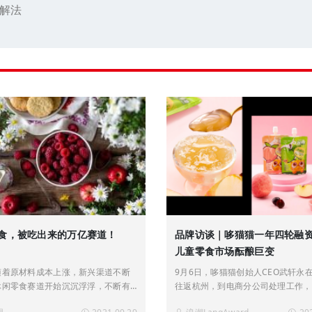
解法
食，被吃出来的万亿赛道！
品牌访谈｜哆猫猫一年四轮融
儿童零食市场酝酿巨变
随着原材料成本上涨，新兴渠道不断
9月6日，哆猫猫创始人CEO武轩永
休闲零食赛道开始沉沉浮浮，不断有
往返杭州，到电商分公司处理工作，
红品牌涌入，这个万亿市场热闹非
京已是深夜。过去一年，他一直保持