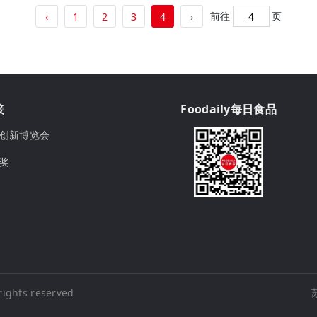
前往
页
‹
1
2
3
4
›
接
Foodaily每日食品
ily创新博览会
球奖
rights reserved