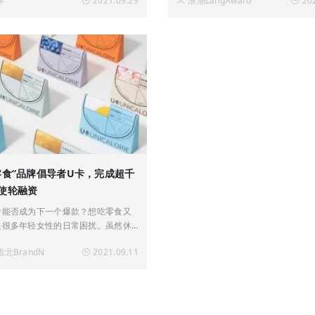
界
2021.09.29
浪潮LangAward
20
天眼查数据显示，目前我国有16.3
度的工作状态。作为一名90后创业
休闲零食相关企业。根据艾媒咨询数
太太Febe有三个小朋友。自2020年
自20
儿童零食品牌
零食”品牌倡导者U卡，完成超千
使轮融资
食能否成为下一个爆款？想吃零食又
是很多年轻女性的日常困扰。虽然休
品种繁多，但很多看似健康的零食，
北BrandN
2021.09.11
油重盐重糖，热量并不低。于是，翻
表成为年轻人吃零食前的必经流程，
群体