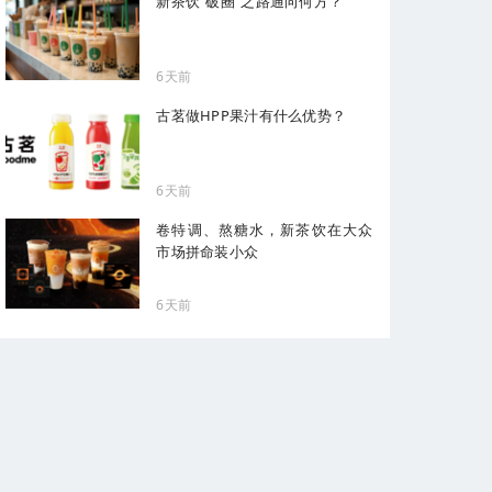
新茶饮“破圈”之路通向何方？
6天前
古茗做HPP果汁有什么优势？
6天前
卷特调、熬糖水，新茶饮在大众
市场拼命装小众
6天前