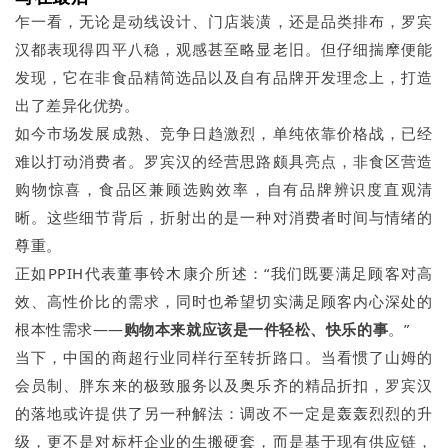
乍一看，无论是动线设计、门店装潢，还是品类排布，罗宾
汉都表现得四平八稳，观感甚至略显老旧。但仔细揣摩便能
发现，它在非食品精简选品以及自有品牌开发理念上，打造
出了差异化优势。
如今市场发展成熟、竞争日趋激烈，单纯依靠价格战，已经
难以打动消费者。罗宾汉的经营思路颇具亮点，非食区营造
购物惊喜，食品区兼顾选购效率，自有品牌辨识度直观清
晰。这些细节背后，折射出的是一种对消费者时间与情绪的
尊重。
正如PPIH代表董事铃木康介所述：“我们既要满足顾客对高
效、高性价比的需求，同时也希望切实满足顾客内心深处的
根本性需求——
购物本来就应该是一件
轻松、
快乐的事
。”
当下，中国的商超行业同样行至转折路口。当看惯了山姆的
会员制、胖东来的极致服务以及奥乐齐的精品折扣，罗宾汉
的落地或许提供了另一种解法：调改不一定是轰轰烈烈的升
级，更不是对标杆企业的生搬硬套，而是基于现有供应链，