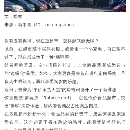
文：松柏
来源：新零售（ID：ixinlingshou）
你有没有觉得，现在逛超市，变得越来越无聊？
以前，在超市随手买件衣服，或带走一个小家电，再正常不
过了，现在却成为了一种“稀罕事”。
随着网购普及、专业店降维打击，非食商品逐渐成为超市
的“边缘化”品类。如今，大家更多是去超市进行定向采购，且
多为生鲜熟食，而非享受淘货的乐趣。
近日，被誉为“平价杂货天堂”的唐吉诃德开了一个新业态——
惊喜殿堂·罗宾汉（Robin Hood），定位低价食品超市，突
出“趣味”消费体验，店内非食商品占比高达四成。
在多数超市纷纷弱化非食品品类的趋势下，唐吉诃德反倒逆
势布局。这个起家于折扣杂货的品牌，能否凭借差异化打