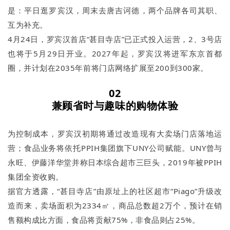
是：平日逛罗宾汉，周末去唐吉诃德，两个品牌各司其职、
互为补充。
4月24日，罗宾汉首店“甚目寺店”已正式投入运营，2、3号店
也将于5月29日开业。2027年起，罗宾汉将进军东京首都
圈，并计划在2035年前将门店网络扩展至200到300家。
02
兼顾省时与趣味的
购物体验
为控制成本，罗宾汉初期将通过改造现有大卖场门店落地运
营；食品业务将依托PPIH集团旗下UNY公司赋能。UNY曾与
永旺、伊藤洋华堂并称日本综合超市三巨头，2019年被PPIH
集团全资收购。
据官方透露，“甚目寺店”由原址上的社区超市“Piago”升级改
造而来，卖场面积为2334㎡，商品总数超2万个，预计在销
售额构成比方面，食品将贡献75%，非食品则占25%。