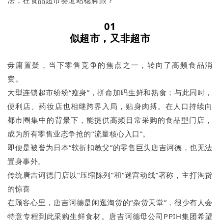
法，在食品超市赛道站稳脚跟？
01
似超市，又非超市
毋庸置疑，当下零售竞争的焦点之一，转向了高频食品消
费。
大型连锁超市纷纷“瘦身”，拼命加码生鲜和熟食；与此同时，
便利店、药妆店也相继跨界入局，贴身肉搏。在人口持续向
都市圈集中的背景下，能提供高频日常采购的食品型门店，
成为所有零售业态争抢的“流量核心入口”。
即便是被誉为日本“软折扣教父”的零售巨头唐吉诃德，也无法
置身事外。
传统唐吉诃德门店以“压缩陈列”和“迷宫动线”著称，主打淘货
的惊喜
在顾客心里，唐吉诃德是闲逛淘货的“杂货天堂”，很少有人会
特意专程到此采购生鲜食材。唐吉诃德母公司PPIH集团希望