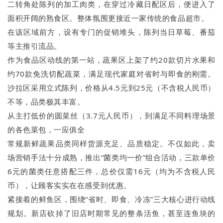
二转角处陈列的加工肉类，在穿过冷藏日配区后，便进入了
面积开阔的熟食区。整体氛围更接近一家传统的食品超市。
在该区域前方，设有专门的促销堆头，陈列当日草莓、番茄
等主推引流品。
作为食品区动线的第一站，蔬果区上架了约20款切片水果和
约70款免洗切配蔬菜，满足现代家庭对省时与即食的刚需。
沙拉区采用立式陈列，价格从4.5元到25元（不含税人民币）
不等，品类极其丰富。
从主打低价的圆菜丝（3.7元人民币），到满足不同料理场景
的各色菜包，一应俱全
常规新鲜蔬果品类同样货源充足、品质稳定。不仅如此，卖
场营销手法十分成熟，推出“菌类均一价”组合活动，三款单价
6元的菌类任意搭配三件，总价仅需16元（均为不含税人民
币），让顾客实实在在感受到优惠。
紧接着的鲜鱼区，围绕“省时、即食、冷冻”三大核心进行动线
规划。新店砍掉了旧店时期常见的整条活鱼，甚至连鱼块的