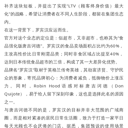
补齐这块短板，并提出了实现“LTV（顾客终身价值）最大
化”的战略，希望让消费者在不同人生阶段，都留在集团生态
内。
在这一背景下，罗宾汉应运而生。
官方对这个业态的定位是：似超市，又非超市，也称其为“食
品强化版唐吉诃德”。罗宾汉的食品卖场面积占比约为60%，
主攻高性价比日常刚需品类；同时非食区域占比提至40%，
达到日本传统食品超市的三倍，构成了其一大差异化优势。
品牌名“罗宾汉”取材于英格兰传奇英雄，其劫富济贫、守护民
众的形象，寄托品牌初心：为消费者减负，抵御物价上涨压
力。同时，Robin Hood语感对标唐吉诃德（Don
Quijote），易于给人留下深刻印象，这也是选择此名的原因
之一。
与唐吉诃德不同的是，罗宾汉的目标并非大范围的广域商
圈，而是相对紧凑的居民日常生活圈，致力于打造一家平日
每天光顾也不会厌倦的门店。据悉，集团预设的使用场景