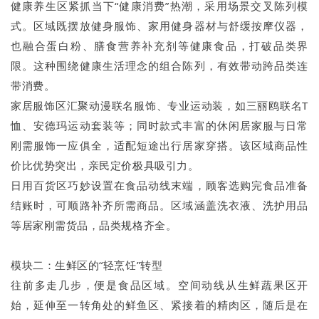
健康养生区紧抓当下“健康消费”热潮，采用场景交叉陈列模
式。区域既摆放健身服饰、家用健身器材与舒缓按摩仪器，
也融合蛋白粉、膳食营养补充剂等健康食品，打破品类界
限。这种围绕健康生活理念的组合陈列，有效带动跨品类连
带消费。
家居服饰区汇聚动漫联名服饰、专业运动装，如三丽鸥联名T
恤、安德玛运动套装等；同时款式丰富的休闲居家服与日常
刚需服饰一应俱全，适配短途出行居家穿搭。该区域商品性
价比优势突出，亲民定价极具吸引力。
日用百货区巧妙设置在食品动线末端，顾客选购完食品准备
结账时，可顺路补齐所需商品。区域涵盖洗衣液、洗护用品
等居家刚需货品，品类规格齐全。
模块二：生鲜区的“轻烹饪”转型
往前多走几步，便是食品区域。空间动线从生鲜蔬果区开
始，延伸至一转角处的鲜鱼区、紧接着的精肉区，随后是在