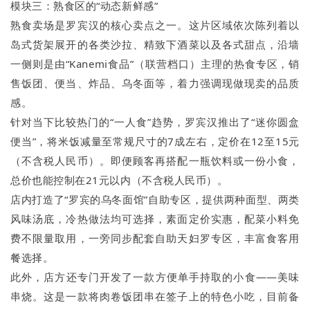
模块三：熟食区的“动态新鲜感”
熟食卖场是罗宾汉的核心卖点之一。这片区域依次陈列着以
岛式货架展开的各类沙拉、精致下酒菜以及各式甜点，沿墙
一侧则是由“Kanemi食品”（联营档口）主理的热食专区，销
售饭团、便当、炸品、乌冬面等，着力强调现做现卖的品质
感。
针对当下比较热门的“一人食”趋势，罗宾汉推出了“迷你圆盒
便当”，将米饭减量至常规尺寸的7成左右，定价在12至15元
（不含税人民币）。即便顾客再搭配一瓶饮料或一份小食，
总价也能控制在21元以内（不含税人民币）。
店内打造了“罗宾的乌冬面馆”自助专区，提供两种面型、两类
风味汤底，冷热做法均可选择，素面定价实惠，配菜小料免
费不限量取用，一旁同步配套自助天妇罗专区，丰富食客用
餐选择。
此外，店方还专门开发了一款方便单手持取的小食——美味
串烧。这是一款将肉卷饭团串在签子上的特色小吃，目前备