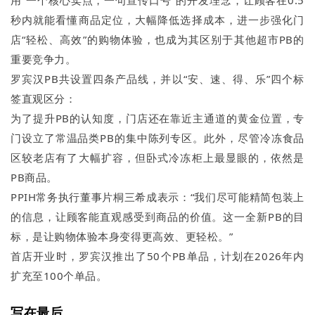
用“一个核心卖点，一句宣传口号”的开发理念，让顾客在0.5
秒内就能看懂商品定位，大幅降低选择成本，进一步强化门
店“轻松、高效”的购物体验，也成为其区别于其他超市PB的
重要竞争力。
罗宾汉PB共设置四条产品线，并以“安、速、得、乐”四个标
签直观区分：
为了提升PB的认知度，门店还在靠近主通道的黄金位置，专
门设立了常温品类PB的集中陈列专区。此外，尽管冷冻食品
区较老店有了大幅扩容，但卧式冷冻柜上最显眼的，依然是
PB商品。
PPIH常务执行董事片桐三希成表示：“我们尽可能精简包装上
的信息，让顾客能直观感受到商品的价值。这一全新PB的目
标，是让购物体验本身变得更高效、更轻松。”
首店开业时，罗宾汉推出了50个PB单品，计划在2026年内
扩充至100个单品。
写在最后