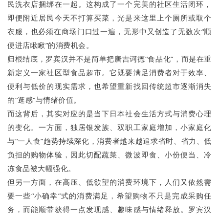
民洗衣店捆绑在一起。这构成了一个完美的社区生活闭环，
即便附近居民今天不打算买菜，光是来这里上个厕所或取个
衣服，也必须在商场门口过一遍，无形中又创造了无数次“顺
便进店瞅瞅”的消费机会。
归根结底，罗宾汉并不是简单把唐吉诃德“食品化”，而是在重
新定义一家社区型食品超市。它既要满足消费者对于效率、
便利与低价的现实需求，也希望重新找回传统超市逐渐消失
的“逛感”与情绪价值。
而这背后，其实对应的是当下日本社会生活方式与消费心理
的变化。一方面，独居银发族、双职工家庭增加，小家庭化
与“一人食”趋势持续深化，消费者越来越追求省时、省力、低
负担的购物体验，因此切配蔬菜、微波即食、小份便当、冷
冻食品被大幅强化。
但另一方面，在高压、低欲望的消费环境下，人们又依然需
要一些“小确幸”式的消费满足，希望购物不只是完成采购任
务，而能顺带获得一点发现感、趣味感与情绪释放。罗宾汉