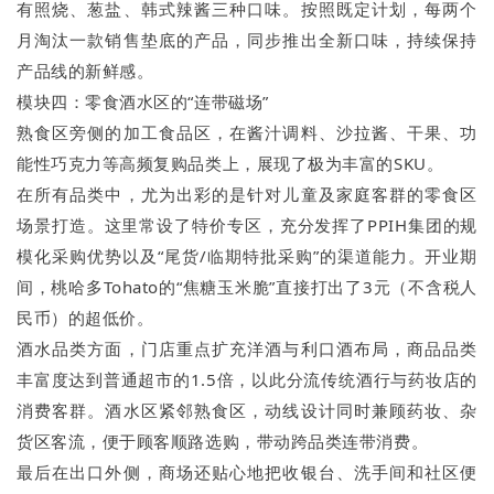
有照烧、葱盐、韩式辣酱三种口味。按照既定计划，每两个
月淘汰一款销售垫底的产品，同步推出全新口味，持续保持
产品线的新鲜感。
模块四：零食酒水区的“连带磁场”
熟食区旁侧的加工食品区，在酱汁调料、沙拉酱、干果、功
能性巧克力等高频复购品类上，展现了极为丰富的SKU。
在所有品类中，尤为出彩的是针对儿童及家庭客群的零食区
场景打造。这里常设了特价专区，充分发挥了PPIH集团的规
模化采购优势以及“尾货/临期特批采购”的渠道能力。开业期
间，桃哈多Tohato的“焦糖玉米脆”直接打出了3元（不含税人
民币）的超低价。
酒水品类方面，门店重点扩充洋酒与利口酒布局，商品品类
丰富度达到普通超市的1.5倍，以此分流传统酒行与药妆店的
消费客群。酒水区紧邻熟食区，动线设计同时兼顾药妆、杂
货区客流，便于顾客顺路选购，带动跨品类连带消费。
最后在出口外侧，商场还贴心地把收银台、洗手间和社区便