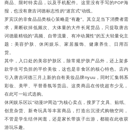
商品、限时特卖品，以及手机配件。这里没有手写的POP海
报，也没有唐吉诃德标志性的“迷宫式”动线。
罗宾汉的非食品品类核心策略是“有趣”。其立足当下消费者需
求，果断砍掉低频次、大体量的大件长尾货品，只提取唐吉
诃德最精锐的“高频、自带流量、有冲动属性”的五大轻量化主
题：美容护肤、休闲娱乐、家居服饰、健康养生、日用百
货。
其中，入口处的美容护肤区，除常规护肤产品外，还上架多
款学生可负担的平价美妆，这也是非食区的核心特色。店内
引入唐吉诃德三月上新的自有美妆品牌nyuu，同时汇集韩系
彩妆、美甲、平替香氛等货品。这类商品在传统超市少见，
在此可一站式选购。
休闲娱乐区以“动漫IP周边”为核心卖点，搜罗了文具、贴纸、
创意杂货、新奇玩具等丰富商品，打造出沉浸式购物空间，
不管是学生结伴闲逛，还是家长带孩子出游，都能在此收获
游玩乐趣。