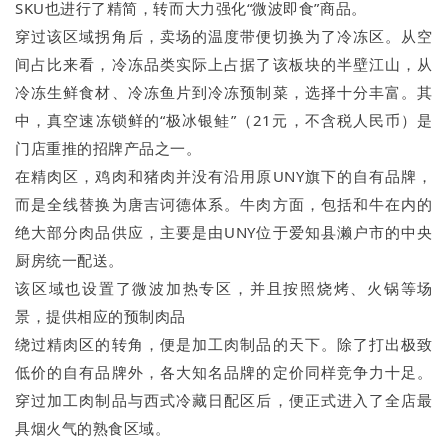
SKU也进行了精简，转而大力强化“微波即食”商品。
穿过该区域拐角后，卖场的温度带便切换为了冷冻区。从空
间占比来看，冷冻品类实际上占据了该板块的半壁江山，从
冷冻生鲜食材、冷冻鱼片到冷冻预制菜，选择十分丰富。其
中，真空速冻锁鲜的“极冰银鲑”（21元，不含税人民币）是
门店重推的招牌产品之一。
在精肉区，鸡肉和猪肉并没有沿用原UNY旗下的自有品牌，
而是全线替换为唐吉诃德体系。牛肉方面，包括和牛在内的
绝大部分肉品供应，主要是由UNY位于爱知县濑户市的中央
厨房统一配送。
该区域也设置了微波加热专区，并且按照烧烤、火锅等场
景，提供相应的预制肉品
绕过精肉区的转角，便是加工肉制品的天下。除了打出极致
低价的自有品牌外，各大知名品牌的定价同样竞争力十足。
穿过加工肉制品与西式冷藏日配区后，便正式进入了全店最
具烟火气的熟食区域。