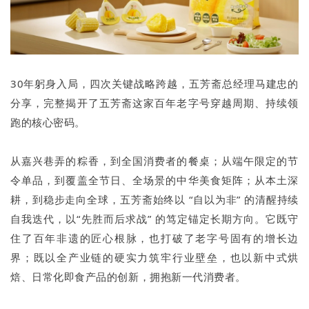
30年躬身入局，四次关键战略跨越，五芳斋总经理马建忠的
分享，完整揭开了五芳斋这家百年老字号穿越周期、持续领
跑的核心密码。
从嘉兴巷弄的粽香，到全国消费者的餐桌；从端午限定的节
令单品，到覆盖全节日、全场景的中华美食矩阵；从本土深
耕，到稳步走向全球，五芳斋始终以 “自以为非” 的清醒持续
自我迭代，以“先胜而后求战” 的笃定锚定长期方向。它既守
住了百年非遗的匠心根脉，也打破了老字号固有的增长边
界；既以全产业链的硬实力筑牢行业壁垒，也以新中式烘
焙、日常化即食产品的创新，拥抱新一代消费者。