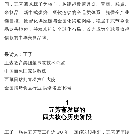
间，五芳斋以粽子为核心，构建起覆盖月饼、青团、糕点、
米制品、新中式烘焙、餐饮连锁的全品类体系，凭借全产业
链自控、数智化供应链与全国化渠道网络，稳居中式节令食
品龙头地位，并稳步推进全球化布局，致力成为全球最值得
信赖的中华美食品牌。
采访人：王子
王森教育集团董事兼技术总监
中国面包国家队教练
西藏日喀则青稞推广大使
全国焙烤食品行业‘烘焙名匠’称号
1
五芳斋发展的
四大核心历史阶段
王子：
您在五芳斋工作近 30 年，回顾这段生涯，五芳斋历经