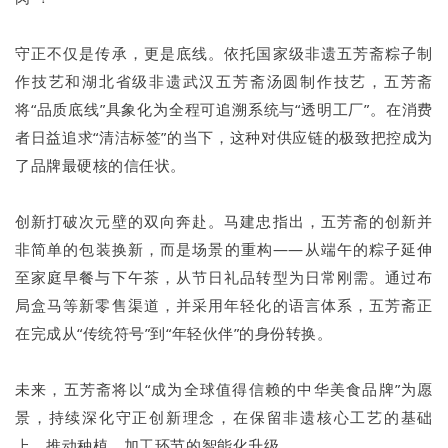
守正不仅是传承，更是底线。依托国家级非遗五芳斋粽子制
作技艺和湖北省级非遗武汉五芳斋汤圆制作技艺，五芳斋
将“品质底线”具象化为全程可追溯系统与“透明工厂”。在消费
者日益追求“清洁标签”的当下，这种对供应链的极致把控成为
了品牌最硬核的信任状。
创新打破次元壁的双向奔赴。马建忠指出，五芳斋的创新并
非简单的包装换新，而是场景的重构——从端午的粽子延伸
至家庭早餐与下午茶，从节日礼品转型为日常刚需。通过布
局盒马等新零售渠道，并采用年轻化的语言体系，五芳斋正
在完成从“传统符号”到“年轻伙伴”的身份转换。
未来，五芳斋将以“成为全球值得信赖的中华美食品牌”为愿
景，持续深化守正创新理念，在保留非遗核心工艺的基础
上，推动种植、加工环节的智能化升级。