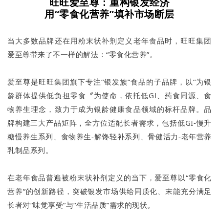
旺旺爱至尊：重构银发经济
用“零食化营养”填补市场断层
当大多数品牌还在用粉末状补剂定义老年食品时，旺旺集团
爱至尊带来了不一样的解法：“零食化营养”。
爱至尊是旺旺集团旗下专注“银发族”食品的子品牌，以“为银
龄群体提供低负担零食〞为使命，依托低Gl、药食同源、食
物养生理念，致力于成为银龄健康食品领域的标杆品牌。品
牌构建三大产品矩阵，全方位适配长者需求，包括低GI-慢升
糖慢养生系列、食物养生-解馋轻补系列、骨健活力-老年营养
乳制品系列。
在老年食品普遍被粉末状补剂定义的当下，爱至尊以“零食化
营养”的创新路径，突破银发市场供给同质化、末能充分满足
长者对“味觉享受”与“生活品质”需求的现状。