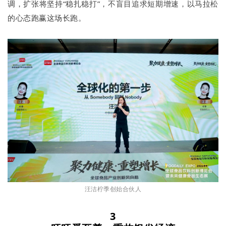
调，扩张将坚持“稳扎稳打”，不盲目追求短期增速，以马拉松
的心态跑赢这场长跑。
汪洁柠季创始合伙人
3