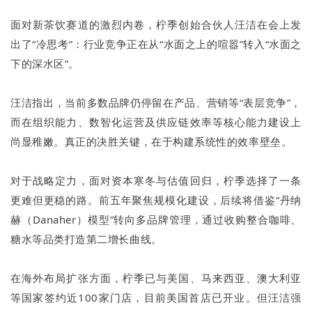
面对新茶饮赛道的激烈内卷，柠季创始合伙人汪洁在会上发
出了“冷思考”：行业竞争正在从“水面之上的喧嚣”转入“水面之
下的深水区”。
汪洁指出，当前多数品牌仍停留在产品、营销等“表层竞争”，
而在组织能力、数智化运营及供应链效率等核心能力建设上
尚显稚嫩。真正的决胜关键，在于构建系统性的效率壁垒。
对于战略定力，面对资本寒冬与估值回归，柠季选择了一条
更难但更稳的路。前五年聚焦规模化建设，后续将借鉴“丹纳
赫（Danaher）模型”转向多品牌管理，通过收购整合咖啡、
糖水等品类打造第二增长曲线。
在海外布局扩张方面，柠季已与美国、马来西亚、澳大利亚
等国家签约近100家门店，目前美国首店已开业。但汪洁强