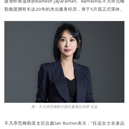
接替即将退休的Ramesh Jayaraman。Ramesh在不凡帝范梅
勒集团拥有长达20年的杰出服务经历，将于5月底正式荣休。
图：
不凡帝范梅勒中国区董事总经理 任远
不凡帝范梅勒亚太区总裁Ian Burton表示：“任远女士在多品