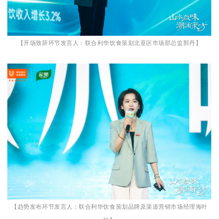
【开场致辞环节发言人：联合利华饮食策划北亚区市场部总监郭丹】
【趋势发布环节发言人：联合利华饮食策划品牌及渠道营销市场经理海叶