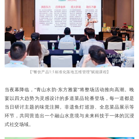
【“餐饮产品1:1标准化落地五维管理”赋能课程】
当夜幕降临，“青山水韵·东方雅宴”将整场活动推向高潮。晚
宴以四大趋势为灵感设计的多道菜品轮番登场，每一道都是
当日研讨主题的味觉注脚。非遗鱼灯巡游、全息菜品展示等
环节，共同营造出一个融山水意境与未来科技于一体的沉浸
式社交场域。