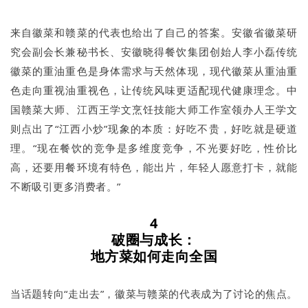
来自徽菜和赣菜的代表也给出了自己的答案。安徽省徽菜研
究会副会长兼秘书长、安徽晓得餐饮集团创始人李小磊传统
徽菜的重油重色是身体需求与天然体现，现代徽菜从重油重
色走向重视油重视色，让传统风味更适配现代健康理念。中
国赣菜大师、江西王学文烹饪技能大师工作室领办人王学文
则点出了“江西小炒”现象的本质：好吃不贵，好吃就是硬道
理。“现在餐饮的竞争是多维度竞争，不光要好吃，性价比
高，还要用餐环境有特色，能出片，年轻人愿意打卡，就能
不断吸引更多消费者。”
4
破圈与成长：
地方菜如何走向全国
当话题转向“走出去”，徽菜与赣菜的代表成为了讨论的焦点。