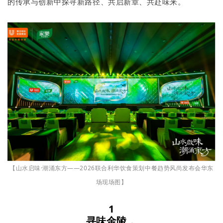
的传承与创新中探寻新路径、共启新章、共赴味来。
【山水启味·潮涌东方——2026联合利华饮食策划中餐趋势风尚发布会华东
场现场图】
1
寻味金陵，