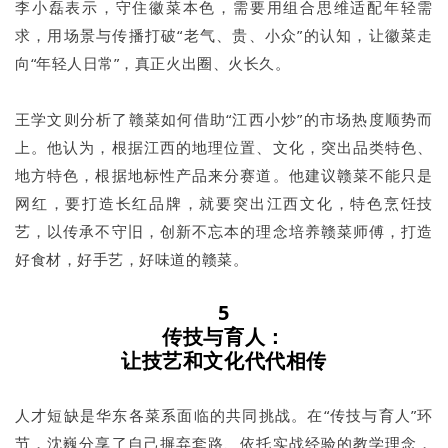
李小磊表示，守住徽菜本色，需要用组合思维适配年轻需
求，用场景与传播打破“老气、贵、小众”的认知，让徽菜走
向“年轻人日常”，真正火出圈、火长久。
王学文则分析了赣菜如何借助“江西小炒”的市场热度顺势而
上。他认为，根据江西的地理位置、文化，突出品类特色、
地方特色，根据地标性产品来分赛道。他建议赣菜不能只是
网红，要打造长红品牌，就要突出江西文化，特色烹饪技
艺，以传承不守旧，创新不忘本的理念培养赣菜师傅，打造
好食材，好手艺，好味道的赣菜。
5
传技与育人：
让技艺和文化代代相传
人才短缺是华东各菜系面临的共同挑战。在“传技与育人”环
节，沈巍分享了自己摒弃套路、依托实战经验的教学理念，