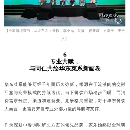
【专家讲坛环节，从左至右：柴园、李小磊、沈巍、侯新庆、方卓子、王学
文】
6
专业共赋
，
与同仁共
绘
华东
菜系
新
画卷
华东菜系能够历经千年而历久弥新，根源在于流派间的交融
互鉴与商业模式的持续迭代。当下餐饮市场稳步回暖，而消
费需求分层、渠道加速裂变、竞争格局重塑，对于华东餐饮
人而言，更需要来自专业外部力量的导航与支撑。
作为深耕中餐调味解决方案的领先品牌，家乐始终以全球研