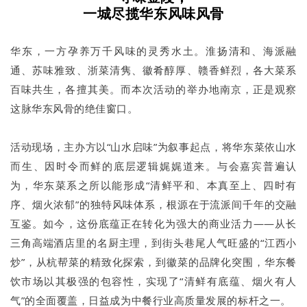
一城尽揽华东
风味风骨
华东，一方孕养万千风味的灵秀水土。淮扬清和、海派融
通、苏味雅致、浙菜清隽、徽肴醇厚、赣香鲜烈，各大菜系
百味共生，各擅其美。而本次活动的举办地南京，正是观察
这脉华东风骨的绝佳窗口。
活动现场，主办方以“山水启味”为叙事起点，将华东菜依山水
而生、因时令而鲜的底层逻辑娓娓道来。与会嘉宾普遍认
为，华东菜系之所以能形成“清鲜平和、本真至上、四时有
序、烟火浓郁”的独特风味体系，根源在于流派间千年的交融
互鉴。如今，这份底蕴正在转化为强大的商业活力——从长
三角高端酒店里的名厨主理，到街头巷尾人气旺盛的“江西小
炒”，从杭帮菜的精致化探索，到徽菜的品牌化突围，华东餐
饮市场以其极强的包容性，实现了“清鲜有底蕴、烟火有人
气”的全面覆盖，日益成为中餐行业高质量发展的标杆之一。