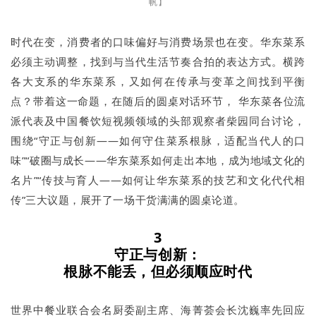
帆】
时代在变，消费者的口味偏好与消费场景也在变。华东菜系
必须主动调整，找到与当代生活节奏合拍的表达方式。横跨
各大支系的华东菜系，又如何在传承与变革之间找到平衡
点？带着这一命题，在随后的圆桌对话环节， 华东菜各位流
派代表及中国餐饮短视频领域的头部观察者柴园同台讨论，
围绕“守正与创新——如何守住菜系根脉，适配当代人的口
味”“破圈与成长——华东菜系如何走出本地，成为地域文化的
名片”“传技与育人——如何让华东菜系的技艺和文化代代相
传”三大议题，展开了一场干货满满的圆桌论道。
3
守正与创新：
根脉不能丢，但必须顺应时代
世界中餐业联合会名厨委副主席、海菁荟会长沈巍率先回应