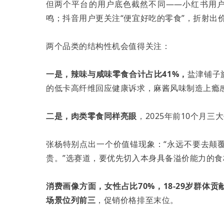
但两个平台的用户底色截然不同——小红书用户
鸣；抖音用户更关注“便宜好吃的零食”，折射出
两个品类的结构性机会值得关注：
一是，辣味与咸味零食合计占比41%，
盐津铺子
的低卡高纤维回应健康诉求，麻酱风味制造上瘾感
二是，肉类零食同样亮眼
，2025年前10个月
张杨特别点出一个价值锚现象：“永远不要去颠
贵。”选赛道，要优先切入本身具备溢价能力的食
消费画像方面，女性占比70%，18-29岁群
场景位列前三
，促销价格排至末位。