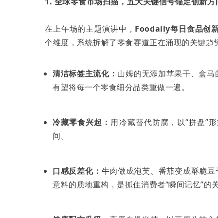
1. 全球零食市场扫描，五大关键信号锚定创新方
在上午场的主题演讲中，
Foodaily每日食品
个维度，系统拆解了零食赛道正在涌现的关键趋
清洁标签主流化：
山姆的无添加苹果干、盒马
有望将每一个零食细分品类重做一遍。
冷藏零食兴起：
用冷藏替代防腐，以“拼盘”
间。
口感反差化：
牛肉做成泡芙、番茄变成酥脆豆
意料的质地重构，是抓住消费者“瞬间记忆”的