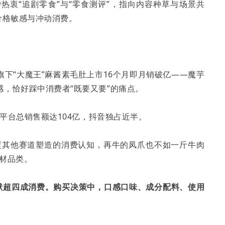
热衷“追剧零食”与“零食测评”，指向内容种草与场景共
价格敏感与冲动消费。
旗下“大魔王”麻酱素毛肚上市16个月即月销破亿——魔芋
，恰好踩中消费者“既要又要”的痛点。
三大平台总销售额达104亿，抖音独占近半。
覆其他赛道塑造的消费认知，再牛的凤爪也不如一斤牛肉
材品类。
体贡献超四成消费。购买决策中，口感口味、成分配料、使用