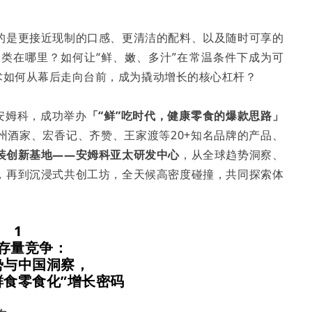
的是更接近现制的口感、更清洁的配料、以及随时可享的
类在哪里？如何让“鲜、嫩、多汁”在常温条件下成为可
术如何从幕后走向台前，成为撬动增长的核心杠杆？
头安姆科，成功举办
「“鲜”吃时代，健康零食的爆款思路」
州酒家、宏香记、齐赞、王家渡等20+知名品牌的产品、
装创新基地——安姆科亚太研发中心
，从全球趋势洞察、
，再到沉浸式共创工坊，全天候高密度碰撞，共同探索体
1
存量竞争：
势与中国洞察，
鲜食零食化”增长密码