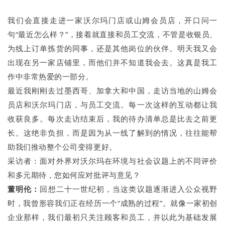
我们会直接走进一家沃尔玛门店或山姆会员店，开口问一
句“最近怎么样？”，接着就直接和员工交流，不管是收银员、
为线上订单拣货的同事，还是其他岗位的伙伴。明天我又会
出现在另一家店铺里，而他们并不知道我会去。这真是我工
作中非常热爱的一部分。
最近我刚刚去过墨西哥、加拿大和中国，走访当地的山姆会
员店和沃尔玛门店，与员工交流。每一次这样的互动都让我
收获良多。每次走访结束后，我的待办清单总是比去之前更
长。这绝非负担，而是因为从一线了解到的情况，往往能帮
助我们推动整个公司变得更好。
采访者：面对外界对沃尔玛在环境与社会议题上的不同评价
和多元期待，您如何应对批评与意见？
董明伦：
回想二十一世纪初，当这类议题逐渐进入公众视野
时，我曾形容我们正在经历一个“成熟的过程”。就像一家初创
企业那样，我们最初只关注顾客和员工，并以此为基础发展