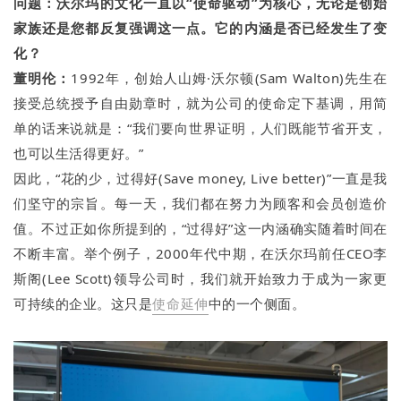
问题：
沃尔玛的文化一直以
“
使命驱动
”
为核心，无论是创始
家族还是您都反复强调这一点。它的内涵是否已经发生了变
化？
董明伦：
1992年，创始人山姆·沃尔顿(Sam Walton)先生在
接受总统授予自由勋章时，就为公司的使命定下基调，用简
单的话来说就是：“我们要向世界证明，人们既能节省开支，
也可以生活得更好。”
因此，“花的少，过得好(Save money, Live better)”一直是我
们坚守的宗旨。每一天，我们都在努力为顾客和会员创造价
值。不过正如你所提到的，“过得好”这一内涵确实随着时间在
不断丰富。举个例子，2000年代中期，在沃尔玛前任CEO李
斯阁(Lee Scott)领导公司时，我们就开始致力于成为一家更
可持续的企业。这只是
使命延伸
中的一个侧面。