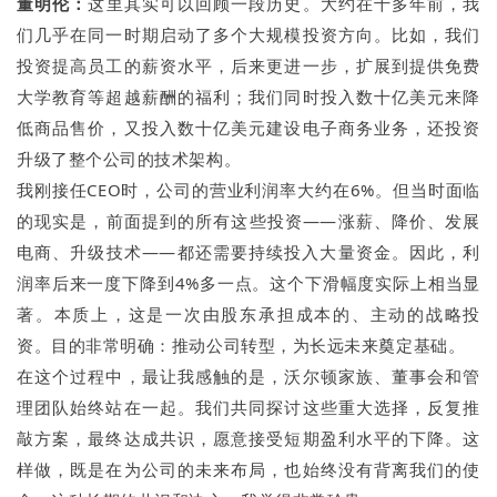
董明伦：
这里其实可以回顾一段历史。大约在十多年前，我
们几乎在同一时期启动了多个大规模投资方向。比如，我们
投资提高员工的薪资水平，后来更进一步，扩展到提供免费
大学教育等超越薪酬的福利；我们同时投入数十亿美元来降
低商品售价，又投入数十亿美元建设电子商务业务，还投资
升级了整个公司的技术架构。
我刚接任CEO时，公司的营业利润率大约在6%。但当时面临
的现实是，前面提到的所有这些投资——涨薪、降价、发展
电商、升级技术——都还需要持续投入大量资金。因此，利
润率后来一度下降到4%多一点。这个下滑幅度实际上相当显
著。本质上，这是一次由股东承担成本的、主动的战略投
资。目的非常明确：推动公司转型，为长远未来奠定基础。
在这个过程中，最让我感触的是，沃尔顿家族、董事会和管
理团队始终站在一起。我们共同探讨这些重大选择，反复推
敲方案，最终达成共识，愿意接受短期盈利水平的下降。这
样做，既是在为公司的未来布局，也始终没有背离我们的使