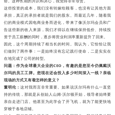
命。这种长期的共识和决心，我觉得非常珍贵。
这些投资的成本，我们没有转嫁给顾客，也没有让其他方面
承担，真正的承担者就是我们的股东。而最近几年，随着我
们的商业模式因电商业务而进化，带来了像沃尔玛会员和广
告这些新的收入来源，我们才得以在继续保持低价、持续投
资于员工薪酬的同时，逐步将营业利润率重新提升了回来。
因此，这个周期持续了相当长的时间。我认为，它恰恰让我
们做到了两件事：一是始终没有忘记践行使命，二是实实在
在地完成了公司的转型。
问题：
作为全球最大企业的CEO，有趣的是您至今仍佩戴沃
尔玛的员工工牌。您现在还会投入多少时间深入一线？亲临
现场的方式又有着怎样的意义？
董明伦：
这对我而言非常重要。如果说沃尔玛有什么一直坚
持的传统，那就是从创始人山姆·沃尔顿开始，领导者始终要
亲自走进门店。他甚至为此学会了开飞机，就为了能更快地
穿梭于各地店铺。