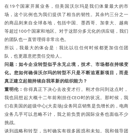
在19个国家开展业务，但美国沃尔玛是我们体量最大的市
场，这个比例也为我们提供了相当的韧性。其余约三分之一
的商品则来自全球各地，包括中国、墨西哥、加拿大、越南
等超过100个国家和地区。对于这部分多元化的供应链，我们
的团队也一直管理得非常出色。
所以，我最大的体会是：我比以往任何时候都更加信任团
队，也更愿意把责任交给人。
问题：
如今企业转型似乎永无止境，技术、市场都在持续变
化。您如何确保沃尔玛的转型不只是不断追逐新项目，而是
真正建立起能持续自我革新的组织能力？
董明伦：
你得真正下决心去改变才行。刚才你问到这点时，
我也回想起大概十二年前刚担任CEO时的状况。那时候，我
们在美国的超级中心(大卖场)业务同店销售是负增长的，电商
业务几乎可以忽略不计，我之前负责的国际业务也面临不少
挑战。
谈到战略和转型，当时确实有很多困惑和未知。我和领导团