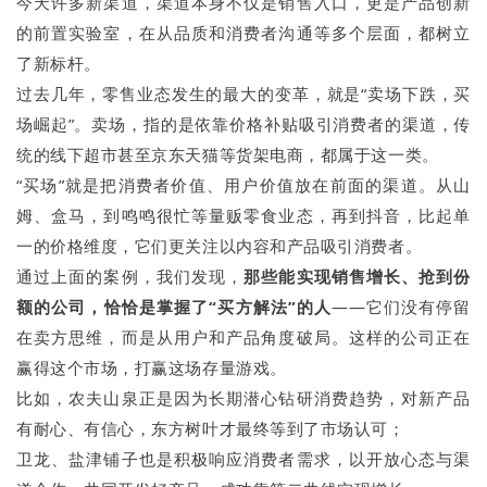
今天许多新渠道，渠道本身不仅是销售入口，更是产品创新
的前置实验室，在从品质和消费者沟通等多个层面，都树立
了新标杆。
过去几年，零售业态发生的最大的变革，就是“卖场下跌，买
场崛起”。卖场，指的是依靠价格补贴吸引消费者的渠道，传
统的线下超市甚至京东天猫等货架电商，都属于这一类。
“买场”就是把消费者价值、用户价值放在前面的渠道。从山
姆、盒马，到鸣鸣很忙等量贩零食业态，再到抖音，比起单
一的价格维度，它们更关注以内容和产品吸引消费者。
通过上面的案例，我们发现，
那些能实现销售增长、抢到份
额的公司，恰恰是掌握了“买方解法”的人
——它们没有停留
在卖方思维，而是从用户和产品角度破局。这样的公司正在
赢得这个市场，打赢这场存量游戏。
比如，农夫山泉正是因为长期潜心钻研消费趋势，对新产品
有耐心、有信心，东方树叶才最终等到了市场认可；
卫龙、盐津铺子也是积极响应消费者需求，以开放心态与渠