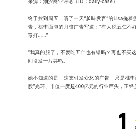
来源：潮汐商业评论（ID：daily-case）
终于挨到周五，听了一天“爹味发言”的Lisa拖
告，桃李面包的月饼广告写道：“有人说五仁不
毒打……”
“我真的服了，不爱吃五仁也有错吗？再也不买这
间引发一片共鸣。
她不知道的是，这支引发众怒的广告，只是桃李
股”光环、市值一度超400亿元的行业巨头，正